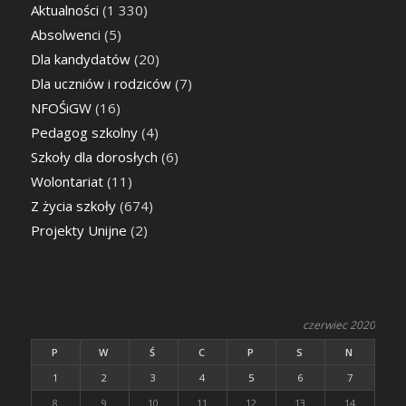
Aktualności
(1 330)
Absolwenci
(5)
Dla kandydatów
(20)
Dla uczniów i rodziców
(7)
NFOŚiGW
(16)
Pedagog szkolny
(4)
Szkoły dla dorosłych
(6)
Wolontariat
(11)
Z życia szkoły
(674)
Projekty Unijne
(2)
czerwiec 2020
P
W
Ś
C
P
S
N
1
2
3
4
5
6
7
8
9
10
11
12
13
14