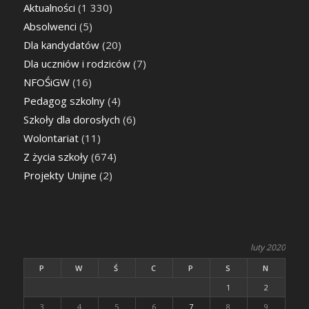
Aktualności
(1 330)
Absolwenci
(5)
Dla kandydatów
(20)
Dla uczniów i rodziców
(7)
NFOŚiGW
(16)
Pedagog szkolny
(4)
Szkoły dla dorosłych
(6)
Wolontariat
(11)
Z życia szkoły
(674)
Projekty Unijne
(2)
luty 2020
P
W
Ś
C
P
S
N
1
2
3
4
5
6
7
8
9