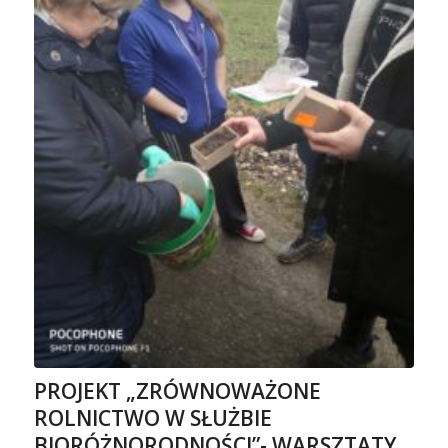
PROJEKT „ZRÓWNOWAŻONE
ROLNICTWO W SŁUŻBIE
BIORÓŻNORODNOŚCI”- WARSZTATY