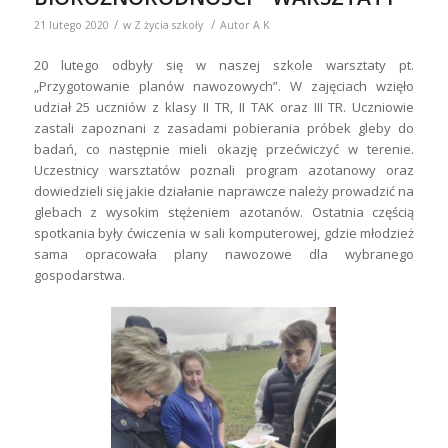
/
/
21 lutego 2020
w
Z życia szkoły
Autor
A K
20 lutego odbyły się w naszej szkole warsztaty pt.
„Przygotowanie planów nawozowych”. W zajęciach wzięło
udział 25 uczniów z klasy II TR, II TAK oraz III TR. Uczniowie
zastali zapoznani z zasadami pobierania próbek gleby do
badań, co następnie mieli okazję przećwiczyć w terenie.
Uczestnicy warsztatów poznali program azotanowy oraz
dowiedzieli się jakie działanie naprawcze należy prowadzić na
glebach z wysokim stężeniem azotanów. Ostatnia częścią
spotkania były ćwiczenia w sali komputerowej, gdzie młodzież
sama opracowała plany nawozowe dla wybranego
gospodarstwa.