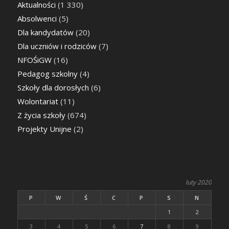
Aktualności
(1 330)
Absolwenci
(5)
Dla kandydatów
(20)
Dla uczniów i rodziców
(7)
NFOŚiGW
(16)
Pedagog szkolny
(4)
Szkoły dla dorosłych
(6)
Wolontariat
(11)
Z życia szkoły
(674)
Projekty Unijne
(2)
luty 2020
P
W
Ś
C
P
S
N
1
2
3
4
5
6
7
8
9