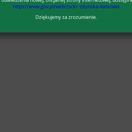
odwiedzenia nowej, oficjalnej strony internetowej, dostępn
https://www.gov.pl/web/zsckr-zdunska-dabrowa
Dziękujemy za zrozumienie.