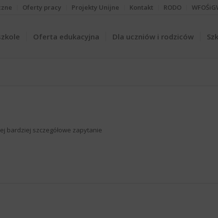
czne
Oferty pracy
Projekty Unijne
Kontakt
RODO
WFOŚiG
szkole
Oferta edukacyjna
Dla uczniów i rodziców
Szk
iżej bardziej szczegółowe zapytanie