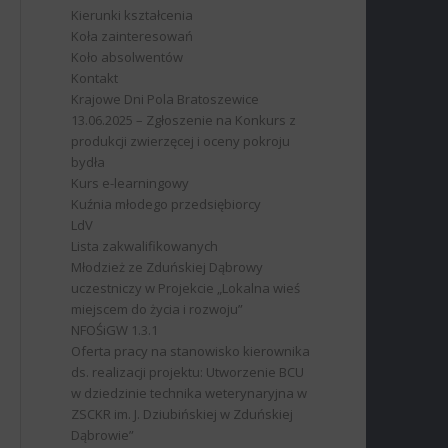
Kierunki kształcenia
Koła zainteresowań
Koło absolwentów
Kontakt
Krajowe Dni Pola Bratoszewice
13.06.2025 – Zgłoszenie na Konkurs z
produkcji zwierzęcej i oceny pokroju
bydła
Kurs e-learningowy
Kuźnia młodego przedsiębiorcy
LdV
Lista zakwalifikowanych
Młodzież ze Zduńskiej Dąbrowy
uczestniczy w Projekcie „Lokalna wieś
miejscem do życia i rozwoju”
NFOŚiGW 1.3.1
Oferta pracy na stanowisko kierownika
ds. realizacji projektu: Utworzenie BCU
w dziedzinie technika weterynaryjna w
ZSCKR im. J. Dziubińskiej w Zduńskiej
Dąbrowie”