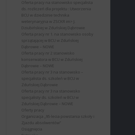
Oferta pracy na stanowisko specjalista
ds. rozliczeń dla projektu : Utworzenia
BCU w dziedzinie technika
weterynaryjna w ZSCKR im> J.
Dziubińskiej w Zduńskiej Dąbrowie
Oferta pracy nr 1. na stanowisko osoby
sprzątającej w BCU w Zduńskiej
Dąbrowie – NOWE
Oferta pracy nr 2 stanowisko
konserwatora w BCU w Zduńskiej
Dąbrowie – NOWE
Oferta pracy nr 3 na stanowisko –
specjalista ds. szkoleń w BCU w
Zduńskiej Dąbrowie
Oferta pracy nr 3 na stanowisko
specjalisty ds. szkoleń w BCU w
Zduńskiej Dąbrowie – NOWE
Oferty pracy
Organizacja „95-lecia powstania szkoły i
Zjazdu absolwentów”
Osiągnięcia