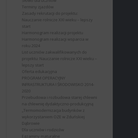
Słowo dla uczniów
Terminy zjazdów
Zasady rekrutacji do projektu:
Nauczanie rolnicze XXI wieku – lepszy
start
Harmonogram realizacji projektu
Harmonogram realizacji wsparcia w
roku 2024
List uczniów zakwalifikowanych do
projektu: Nauczanie rolnicze XXI wieku –
lepszy start
Oferta edukacyjna
PROGRAM OPERACYJNY
INFRASTRUKTURA I ŚRODOWISKO 2014-
2020
Przebudowa i rozbudowa starej chlewni
na chlewnię dydaktyczno-produkcyjną
„Termomodernizacja budynków z
wykorzystaniem OZE w Zduńskiej
Dąbrowie
Dla uczniów i rodziców
Egzaminy maturalne