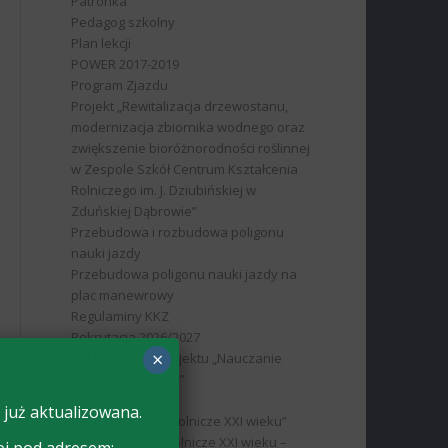
Patronka
Pedagog szkolny
Plan lekcji
POWER 2017-2019
Program Zjazdu
Projekt „Rewitalizacja drzewostanu,
modernizacja zbiornika wodnego oraz
zwiększenie bioróżnorodności roślinnej
w Zespole Szkół Centrum Kształcenia
Rolniczego im. J. Dziubińskiej w
Zduńskiej Dąbrowie”
Przebudowa i rozbudowa poligonu
nauki jazdy
Przebudowa poligonu nauki jazdy na
plac manewrowy
Regulaminy KKZ
Rekrutacja 2026/2027
×
Rekrutacja do projektu „Nauczanie
rolnicze XXI wieku”
RODO
 już aktualizowana.
RPO „Nauczanie rolnicze XXI wieku”
RPO Nauczanie rolnicze XXI wieku –