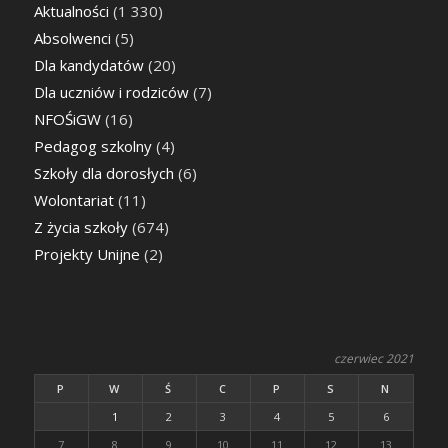
Aktualności
(1 330)
Absolwenci
(5)
Dla kandydatów
(20)
Dla uczniów i rodziców
(7)
NFOŚiGW
(16)
Pedagog szkolny
(4)
Szkoły dla dorosłych
(6)
Wolontariat
(11)
Z życia szkoły
(674)
Projekty Unijne
(2)
czerwiec 2021
P
W
Ś
C
P
S
N
1
2
3
4
5
6
7
8
9
10
11
12
13