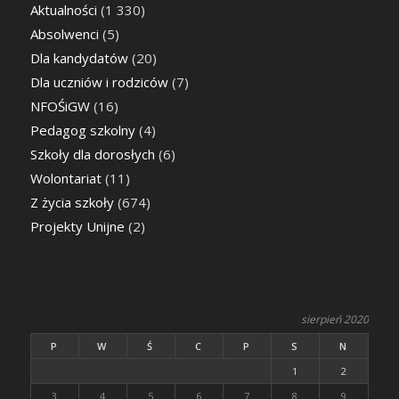
Aktualności
(1 330)
Absolwenci
(5)
Dla kandydatów
(20)
Dla uczniów i rodziców
(7)
NFOŚiGW
(16)
Pedagog szkolny
(4)
Szkoły dla dorosłych
(6)
Wolontariat
(11)
Z życia szkoły
(674)
Projekty Unijne
(2)
sierpień 2020
P
W
Ś
C
P
S
N
1
2
3
4
5
6
7
8
9