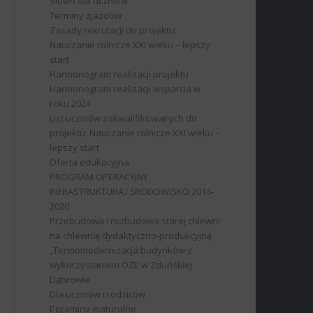
Słowo dla uczniów
Terminy zjazdów
Zasady rekrutacji do projektu:
Nauczanie rolnicze XXI wieku – lepszy
start
Harmonogram realizacji projektu
Harmonogram realizacji wsparcia w
roku 2024
List uczniów zakwalifikowanych do
projektu: Nauczanie rolnicze XXI wieku –
lepszy start
Oferta edukacyjna
PROGRAM OPERACYJNY
INFRASTRUKTURA I ŚRODOWISKO 2014-
2020
Przebudowa i rozbudowa starej chlewni
na chlewnię dydaktyczno-produkcyjną
„Termomodernizacja budynków z
wykorzystaniem OZE w Zduńskiej
Dąbrowie
Dla uczniów i rodziców
Egzaminy maturalne