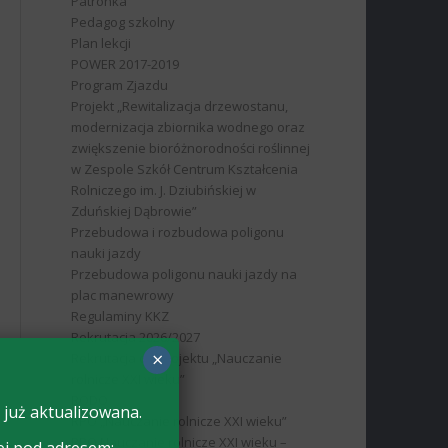
Patronka
Pedagog szkolny
Plan lekcji
POWER 2017-2019
Program Zjazdu
Projekt „Rewitalizacja drzewostanu,
modernizacja zbiornika wodnego oraz
zwiększenie bioróżnorodności roślinnej
w Zespole Szkół Centrum Kształcenia
Rolniczego im. J. Dziubińskiej w
Zduńskiej Dąbrowie”
Przebudowa i rozbudowa poligonu
nauki jazdy
Przebudowa poligonu nauki jazdy na
plac manewrowy
Regulaminy KKZ
Rekrutacja 2026/2027
×
Rekrutacja do projektu „Nauczanie
rolnicze XXI wieku”
RODO
 już aktualizowana.
RPO „Nauczanie rolnicze XXI wieku”
RPO Nauczanie rolnicze XXI wieku –