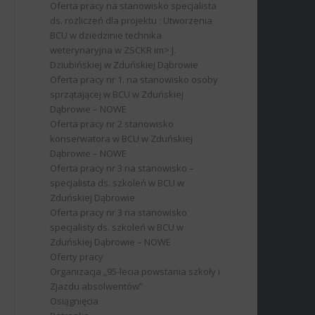
Oferta pracy na stanowisko specjalista
ds. rozliczeń dla projektu : Utworzenia
BCU w dziedzinie technika
weterynaryjna w ZSCKR im> J.
Dziubińskiej w Zduńskiej Dąbrowie
Oferta pracy nr 1. na stanowisko osoby
sprzątającej w BCU w Zduńskiej
Dąbrowie – NOWE
Oferta pracy nr 2 stanowisko
konserwatora w BCU w Zduńskiej
Dąbrowie – NOWE
Oferta pracy nr 3 na stanowisko –
specjalista ds. szkoleń w BCU w
Zduńskiej Dąbrowie
Oferta pracy nr 3 na stanowisko
specjalisty ds. szkoleń w BCU w
Zduńskiej Dąbrowie – NOWE
Oferty pracy
Organizacja „95-lecia powstania szkoły i
Zjazdu absolwentów”
Osiągnięcia