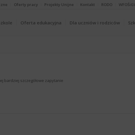
czne
Oferty pracy
Projekty Unijne
Kontakt
RODO
WFOŚiG
szkole
Oferta edukacyjna
Dla uczniów i rodziców
Szk
iżej bardziej szczegółowe zapytanie