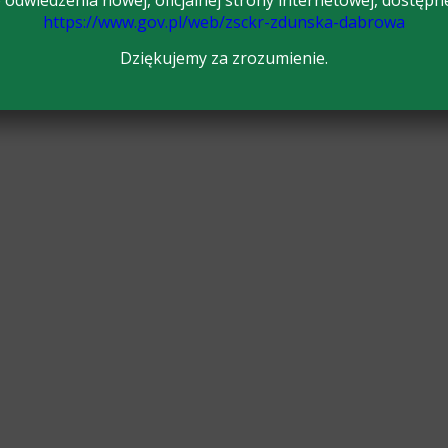
odwiedzenia nowej, oficjalnej strony internetowej, dostępn
https://www.gov.pl/web/zsckr-zdunska-dabrowa
Dziękujemy za zrozumienie.