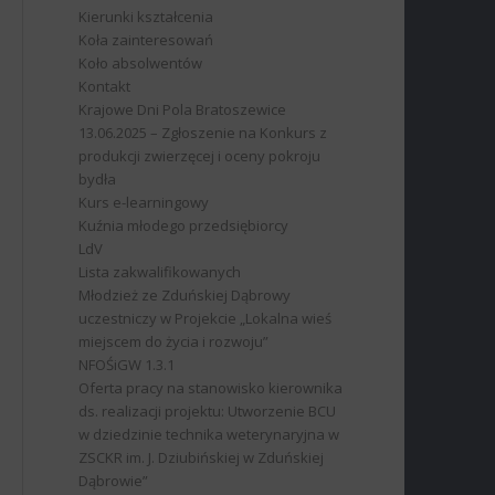
Kierunki kształcenia
Koła zainteresowań
Koło absolwentów
Kontakt
Krajowe Dni Pola Bratoszewice
13.06.2025 – Zgłoszenie na Konkurs z
produkcji zwierzęcej i oceny pokroju
bydła
Kurs e-learningowy
Kuźnia młodego przedsiębiorcy
LdV
Lista zakwalifikowanych
Młodzież ze Zduńskiej Dąbrowy
uczestniczy w Projekcie „Lokalna wieś
miejscem do życia i rozwoju”
NFOŚiGW 1.3.1
Oferta pracy na stanowisko kierownika
ds. realizacji projektu: Utworzenie BCU
w dziedzinie technika weterynaryjna w
ZSCKR im. J. Dziubińskiej w Zduńskiej
Dąbrowie”