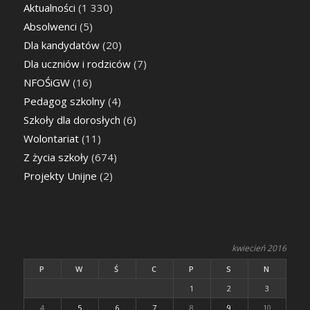
Aktualności
(1 330)
Absolwenci
(5)
Dla kandydatów
(20)
Dla uczniów i rodziców
(7)
NFOŚiGW
(16)
Pedagog szkolny
(4)
Szkoły dla dorosłych
(6)
Wolontariat
(11)
Z życia szkoły
(674)
Projekty Unijne
(2)
kwiecień 2016
P
W
Ś
C
P
S
N
1
2
3
4
5
6
7
8
9
10