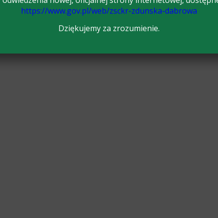
odwiedzenia nowej, oficjalnej strony internetowej, dostępn
https://www.gov.pl/web/zsckr-zdunska-dabrowa
Dziękujemy za zrozumienie.