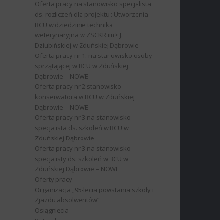
Oferta pracy na stanowisko specjalista
ds. rozliczeń dla projektu : Utworzenia
BCU w dziedzinie technika
weterynaryjna w ZSCKR im> J.
Dziubińskiej w Zduńskiej Dąbrowie
Oferta pracy nr 1. na stanowisko osoby
sprzątającej w BCU w Zduńskiej
Dąbrowie – NOWE
Oferta pracy nr 2 stanowisko
konserwatora w BCU w Zduńskiej
Dąbrowie – NOWE
Oferta pracy nr 3 na stanowisko –
specjalista ds. szkoleń w BCU w
Zduńskiej Dąbrowie
Oferta pracy nr 3 na stanowisko
specjalisty ds. szkoleń w BCU w
Zduńskiej Dąbrowie – NOWE
Oferty pracy
Organizacja „95-lecia powstania szkoły i
Zjazdu absolwentów”
Osiągnięcia