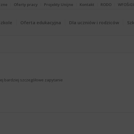
czne
Oferty pracy
Projekty Unijne
Kontakt
RODO
WFOŚiG
szkole
Oferta edukacyjna
Dla uczniów i rodziców
Szk
iżej bardziej szczegółowe zapytanie