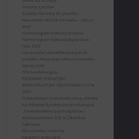
Słowo dla uczniów
Terminy zjazdów
Zasady rekrutacji do projektu:
Nauczanie rolnicze XXI wieku – lepszy
start
Harmonogram realizacji projektu
Harmonogram realizacji wsparcia w
roku 2024
List uczniów zakwalifikowanych do
projektu: Nauczanie rolnicze XXI wieku –
lepszy start
Oferta edukacyjna
PROGRAM OPERACYJNY
INFRASTRUKTURA I ŚRODOWISKO 2014-
2020
Przebudowa i rozbudowa starej chlewni
na chlewnię dydaktyczno-produkcyjną
„Termomodernizacja budynków z
wykorzystaniem OZE w Zduńskiej
Dąbrowie
Dla uczniów i rodziców
Egzaminy maturalne