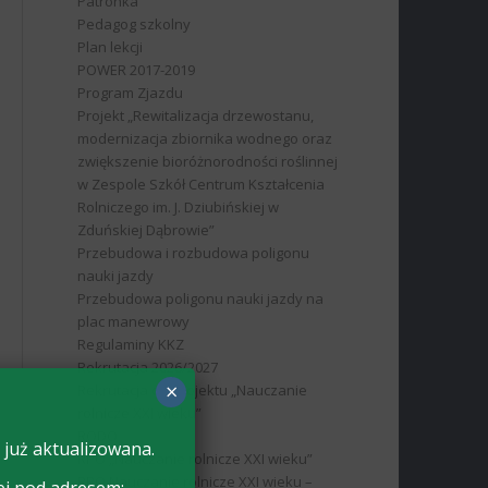
Patronka
Pedagog szkolny
Plan lekcji
POWER 2017-2019
Program Zjazdu
Projekt „Rewitalizacja drzewostanu,
modernizacja zbiornika wodnego oraz
zwiększenie bioróżnorodności roślinnej
w Zespole Szkół Centrum Kształcenia
Rolniczego im. J. Dziubińskiej w
Zduńskiej Dąbrowie”
Przebudowa i rozbudowa poligonu
nauki jazdy
Przebudowa poligonu nauki jazdy na
plac manewrowy
Regulaminy KKZ
Rekrutacja 2026/2027
×
Rekrutacja do projektu „Nauczanie
rolnicze XXI wieku”
RODO
 już aktualizowana.
RPO „Nauczanie rolnicze XXI wieku”
RPO Nauczanie rolnicze XXI wieku –