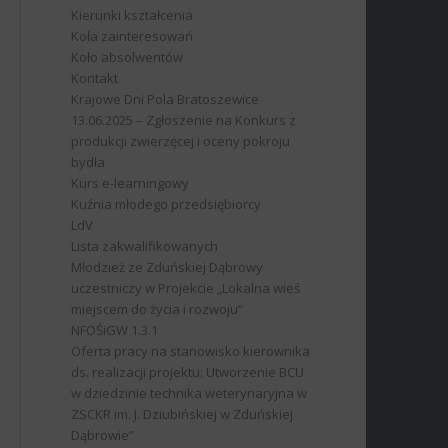
Kierunki kształcenia
Koła zainteresowań
Koło absolwentów
Kontakt
Krajowe Dni Pola Bratoszewice
13.06.2025 – Zgłoszenie na Konkurs z
produkcji zwierzęcej i oceny pokroju
bydła
Kurs e-learningowy
Kuźnia młodego przedsiębiorcy
LdV
Lista zakwalifikowanych
Młodzież ze Zduńskiej Dąbrowy
uczestniczy w Projekcie „Lokalna wieś
miejscem do życia i rozwoju”
NFOŚiGW 1.3.1
Oferta pracy na stanowisko kierownika
ds. realizacji projektu: Utworzenie BCU
w dziedzinie technika weterynaryjna w
ZSCKR im. J. Dziubińskiej w Zduńskiej
Dąbrowie”