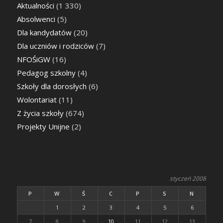
Aktualności
(1 330)
Absolwenci
(5)
Dla kandydatów
(20)
Dla uczniów i rodziców
(7)
NFOŚiGW
(16)
Pedagog szkolny
(4)
Szkoły dla dorosłych
(6)
Wolontariat
(11)
Z życia szkoły
(674)
Projekty Unijne
(2)
styczeń 2008
P
W
Ś
C
P
S
N
1
2
3
4
5
6
7
8
9
10
11
12
13