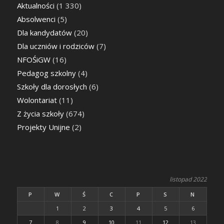
Aktualności
(1 330)
Absolwenci
(5)
Dla kandydatów
(20)
Dla uczniów i rodziców
(7)
NFOŚiGW
(16)
Pedagog szkolny
(4)
Szkoły dla dorosłych
(6)
Wolontariat
(11)
Z życia szkoły
(674)
Projekty Unijne
(2)
listopad 2022
P
W
Ś
C
P
S
N
1
2
3
4
5
6
7
8
9
10
11
12
13