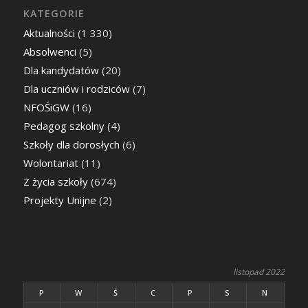
KATEGORIE
Aktualności
(1 330)
Absolwenci
(5)
Dla kandydatów
(20)
Dla uczniów i rodziców
(7)
NFOŚiGW
(16)
Pedagog szkolny
(4)
Szkoły dla dorosłych
(6)
Wolontariat
(11)
Z życia szkoły
(674)
Projekty Unijne
(2)
listopad 2022
P
W
Ś
C
P
S
N