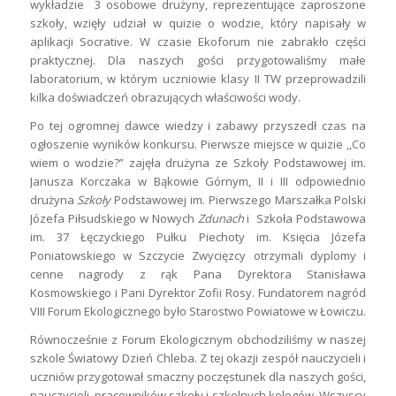
wykładzie 3 osobowe drużyny, reprezentujące zaproszone
szkoły, wzięły udział w quizie o wodzie, który napisały w
aplikacji Socrative. W czasie Ekoforum nie zabrakło części
praktycznej. Dla naszych gości przygotowaliśmy małe
laboratorium, w którym uczniowie klasy II TW przeprowadzili
kilka doświadczeń obrazujących właściwości wody.
Po tej ogromnej dawce wiedzy i zabawy przyszedł czas na
ogłoszenie wyników konkursu. Pierwsze miejsce w quizie ,,Co
wiem o wodzie?” zajęła drużyna ze Szkoły Podstawowej im.
Janusza Korczaka w Bąkowie Górnym, II i III odpowiednio
drużyna
Szkoły
Podstawowej im. Pierwszego Marszałka Polski
Józefa Piłsudskiego w Nowych
Zdunach
i Szkoła Podstawowa
im. 37 Łęczyckiego Pułku Piechoty im. Księcia Józefa
Poniatowskiego w Szczycie Zwycięzcy otrzymali dyplomy i
cenne nagrody z rąk Pana Dyrektora Stanisława
Kosmowskiego i Pani Dyrektor Zofii Rosy. Fundatorem nagród
VIII Forum Ekologicznego było Starostwo Powiatowe w Łowiczu.
Równocześnie z Forum Ekologicznym obchodziliśmy w naszej
szkole Światowy Dzień Chleba. Z tej okazji zespół nauczycieli i
uczniów przygotował smaczny poczęstunek dla naszych gości,
nauczycieli, pracowników szkoły i szkolnych kolegów. Wszyscy