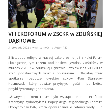
VIII EKOFORUM w ZSCKR w ZDUŃSKIEJ
DĄBROWIE
/
/
3 listopada 2022
w
Aktualności
Autor
A K
3 listopada odbyło w naszej szkole ósme już z kolei Forum
Ekologiczne, tym razem pod hasłem „Woda”. Gościliśmy w
murach ZSCKR w Zduńskiej Dąbrowie uczniów klas VII i VIII ze
szkół podstawowych wraz z opiekunami. Oficjalną część
spotkania rozpoczął dyrektor szkoły -Pan Stanisław
Kosmowski, który powitał przybyłych gości i po krótce
przybliżył tematykę spotkania.
Głównym punktem Forum było wystąpienie Pani Profesor
Katarzyny Izydorczyk z Europejskiego Regionalnego Centrum
Ekohydrologii PAN, która opowiedziała o retencji wody. Po