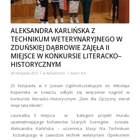
ALEKSANDRA KARLIŃSKA Z
TECHNIKUM WETERYNARYJNEGO W
ZDUŃSKIEJ DĄBROWIE ZAJĘŁA II
MIEJSCE W KONKURSIE LITERACKO–
HISTORYCZNYM
/
/
28 listopada 2022
w
Aktualności
Autor
A K
25 listopada w II Liceum Ogólnokształcącym im. Mikołaja
Kopernika w Łowiczu odbyło się wręczenie nagród w
konkursie literacko–historycznym „Żem dla Ojczyzny sterał
moje lata młode”.
Laureatką II miejsca w kategorii projekt muralu
upamiętniającego bohaterów Szarych Szeregów została
Aleksandra Karlińska – uczennica klasy IVa Technikum
kształcącego w zawodzie technik weterynarii. Opiekunem