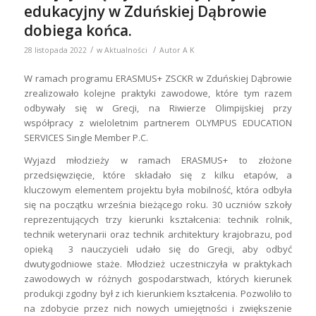
edukacyjny w Zduńskiej Dąbrowie
dobiega końca.
/
/
28 listopada 2022
w
Aktualności
Autor
A K
W ramach programu ERASMUS+ ZSCKR w Zduńskiej Dąbrowie
zrealizowało kolejne praktyki zawodowe, które tym razem
odbywały się w Grecji, na Riwierze Olimpijskiej przy
współpracy z wieloletnim partnerem OLYMPUS EDUCATION
SERVICES Single Member P.C.
Wyjazd młodzieży w ramach ERASMUS+ to złożone
przedsięwzięcie, które składało się z kilku etapów, a
kluczowym elementem projektu była mobilność, która odbyła
się na początku września bieżącego roku. 30 uczniów szkoły
reprezentujących trzy kierunki kształcenia: technik rolnik,
technik weterynarii oraz technik architektury krajobrazu, pod
opieką 3 nauczycieli udało się do Grecji, aby odbyć
dwutygodniowe staże. Młodzież uczestniczyła w praktykach
zawodowych w różnych gospodarstwach, których kierunek
produkcji zgodny był z ich kierunkiem kształcenia. Pozwoliło to
na zdobycie przez nich nowych umiejętności i zwiększenie