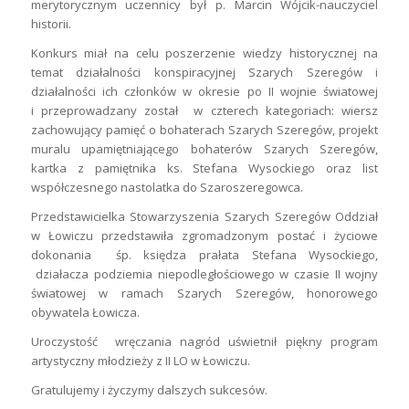
merytorycznym uczennicy był p. Marcin Wójcik-nauczyciel
historii.
Konkurs miał na celu poszerzenie wiedzy historycznej na
temat działalności konspiracyjnej Szarych Szeregów i
działalności ich członków w okresie po II wojnie światowej
i przeprowadzany został w czterech kategoriach: wiersz
zachowujący pamięć o bohaterach Szarych Szeregów, projekt
muralu upamiętniającego bohaterów Szarych Szeregów,
kartka z pamiętnika ks. Stefana Wysockiego oraz list
współczesnego nastolatka do Szaroszeregowca.
Przedstawicielka Stowarzyszenia Szarych Szeregów Oddział
w Łowiczu przedstawiła zgromadzonym postać i życiowe
dokonania śp. księdza prałata Stefana Wysockiego,
działacza podziemia niepodległościowego w czasie II wojny
światowej w ramach Szarych Szeregów, honorowego
obywatela Łowicza.
Uroczystość wręczania nagród uświetnił piękny program
artystyczny młodzieży z II LO w Łowiczu.
Gratulujemy i życzymy dalszych sukcesów.