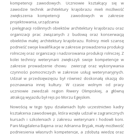
kompetencji zawodowych. Uczniowie kształcący się w
zawodzie technik architektury krajobrazu mieli możliwość
zwiększenia kompetencji zawodowych w zakresie
projektowania, urządzania
i pielęgnacji roślinnych obiektów architektury krajobrazu oraz
organizacji prac związanych z budową oraz konserwacją
obiektów małej architektury krajobrazu. Rolnicy mieli szansę
podnieść swoje kwalifikacje w zakresie prowadzenia produkcji
rolniczej oraz organizacji i nadzorowania produkcji rolniczej. Z
kolei technicy weterynarii zwiększyli swoje kompetencje w
zakresie prowadzenie chowu zwierząt oraz wykonywania
czynności pomocniczych w zakresie usług weterynaryjnych.
Udział w przedsięwzięciu był również doskonałą okazją do
poznawania innej kultury. W czasie wolnym od pracy
uczniowie zwiedzali region Riwery Olimpiskiej, a główną
atrakcją wyjazdu był rejs po Morzu Egejskim.
Nowością w tego typu działaniach było uczestnictwo kadry
kształcenia zawodowego, która wzięła udział w zagranicznych
kursach i szkoleniach z zakresu weterynarii i hodowli koni.
Pani Magdalena Bajena oraz Adrianna Bryjak, miały możliwość
podniesienia własnych kompetencje, a zdobytą wiedzę oraz