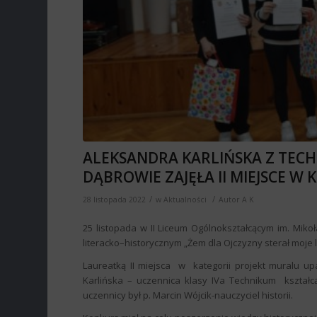
ALEKSANDRA KARLIŃSKA Z TEC
DĄBROWIE ZAJĘŁA II MIEJSCE 
/
/
28 listopada 2022
w
Aktualności
Autor
A K
25 listopada w II Liceum Ogólnokształcącym im. Mik
literacko–historycznym „Żem dla Ojczyzny sterał moje 
Laureatką II miejsca w kategorii projekt muralu 
Karlińska – uczennica klasy IVa Technikum kształ
uczennicy był p. Marcin Wójcik-nauczyciel historii.