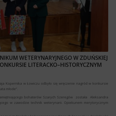
HNIKUM WETERYNARYJNEGO W ZDUŃSKIEJ
W KONKURSIE LITERACKO–HISTORYCZNYM
ołaja Kopernika w Łowiczu odbyło się wręczenie nagród w konkursie
lata młode”.
upamiętniającego bohaterów Szarych Szeregów została Aleksandra
cącego w zawodzie technik weterynarii. Opiekunem merytorycznym