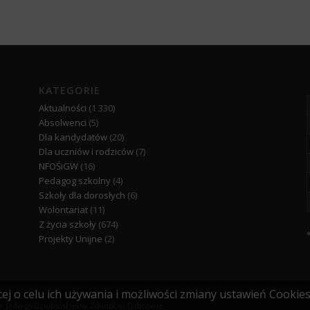
KATEGORIE
Aktualności
(1 330)
Absolwenci
(5)
Dla kandydatów
(20)
Dla uczniów i rodziców
(7)
NFOŚiGW
(16)
Pedagog szkolny
(4)
Szkoły dla dorosłych
(6)
Wolontariat
(11)
Z życia szkoły
(674)
Projekty Unijne
(2)
ej o celu ich używania i możliwości zmiany ustawień Cookie
. Jadwigi Dziubińskiej w Zduńskiej Dąbrowie