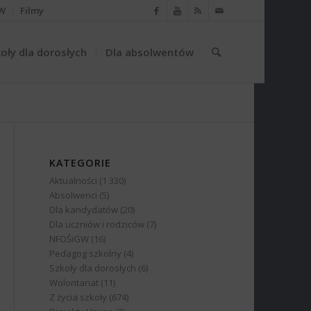
W
Filmy
oły dla dorosłych
Dla absolwentów
KATEGORIE
Aktualności
(1 330)
Absolwenci
(5)
Dla kandydatów
(20)
Dla uczniów i rodziców
(7)
NFOŚiGW
(16)
Pedagog szkolny
(4)
Szkoły dla dorosłych
(6)
Wolontariat
(11)
Z życia szkoły
(674)