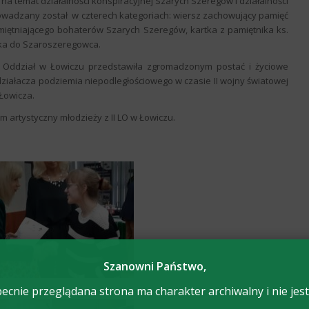
na temat działalności konspiracyjnej Szarych Szeregów i działalności
prowadzany został w czterech kategoriach: wiersz zachowujący pamięć
iętniającego bohaterów Szarych Szeregów, kartka z pamiętnika ks.
tka do Szaroszeregowca.
 Oddział w Łowiczu przedstawiła zgromadzonym postać i życiowe
ziałacza podziemia niepodległościowego w czasie II wojny światowej
Łowicza.
 artystyczny młodzieży z II LO w Łowiczu.
Szanowni Państwo,
ecnie przeglądana strona ma charakter archiwalny i nie jest