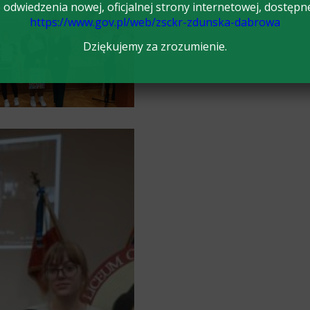
odwiedzenia nowej, oficjalnej strony internetowej, dostępn
https://www.gov.pl/web/zsckr-zdunska-dabrowa
Dziękujemy za zrozumienie.