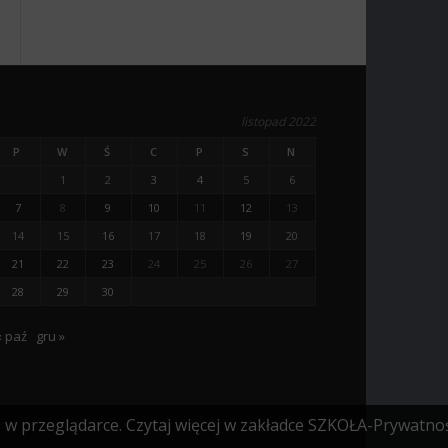
listopad 2022
P
W
Ś
C
P
S
N
1
2
3
4
5
6
7
8
9
10
11
12
13
14
15
16
17
18
19
20
21
22
23
24
25
26
27
28
29
30
« paź
gru »
s w przeglądarce. Czytaj więcej w zakładce SZKOŁA-Prywatnoś