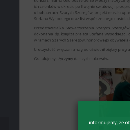
Konkurs miał na celu poszerzenie wiedzy historycznej 
ich członków w okresie po II wojnie światowej i prze
o bohaterach Szarych Szeregów, projekt muralu upam
Stefana Wysockiego oraz list współczesnego nastola
Przedstawicielka Stowarzyszenia Szarych Szeregów
dokonania śp. księdza prałata Stefana Wysockiego, d
w ramach Szarych Szeregów, honorowego obywatela 
Uroczystość wręczania nagród uświetnił piękny program
Gratulujemy i życzymy dalszych sukcesów.
informujemy, że ob
Kolejny