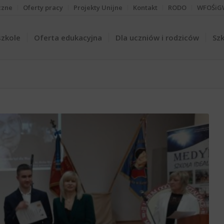
czne
Oferty pracy
Projekty Unijne
Kontakt
RODO
WFOŚiG
szkole
Oferta edukacyjna
Dla uczniów i rodziców
Szk