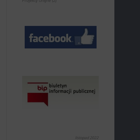
Projekty Unijne
(2)
listopad 2022