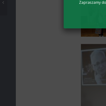
międzynarodowy
Zapraszamy do 
projekt edukacyjny w
Zduńskiej Dąbrowie
dobiega ...