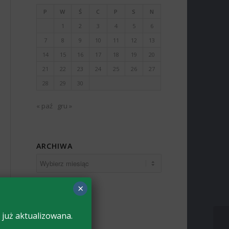
P
W
Ś
C
P
S
N
1
2
3
4
5
6
7
8
9
10
11
12
13
14
15
16
17
18
19
20
21
22
23
24
25
26
27
28
29
30
« paź
gru »
ARCHIWA
×
 już aktualizowana.