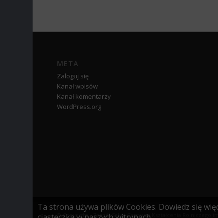
META
Zaloguj się
Kanał wpisów
Kanał komentarzy
WordPress.org
Ta strona używa plików Cookies. Dowiedz się więc
© Copyright - Zespół Szkół Centrum Kształcenia Rolniczego im
ciasteczka w naszych witrynach