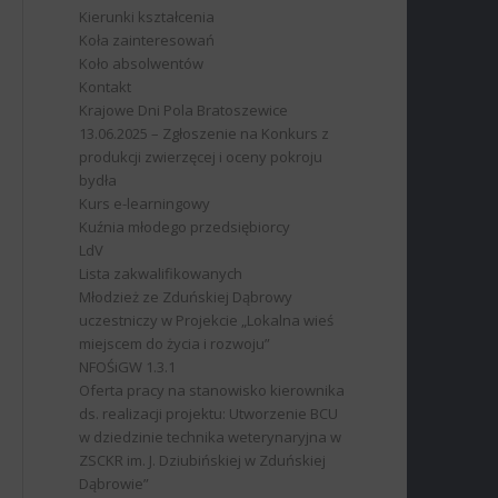
Kierunki kształcenia
Koła zainteresowań
Koło absolwentów
Kontakt
Krajowe Dni Pola Bratoszewice
13.06.2025 – Zgłoszenie na Konkurs z
produkcji zwierzęcej i oceny pokroju
bydła
Kurs e-learningowy
Kuźnia młodego przedsiębiorcy
LdV
Lista zakwalifikowanych
Młodzież ze Zduńskiej Dąbrowy
uczestniczy w Projekcie „Lokalna wieś
miejscem do życia i rozwoju”
NFOŚiGW 1.3.1
Oferta pracy na stanowisko kierownika
ds. realizacji projektu: Utworzenie BCU
w dziedzinie technika weterynaryjna w
ZSCKR im. J. Dziubińskiej w Zduńskiej
Dąbrowie”