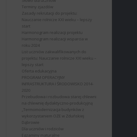
Słowo dla uczniów
Terminy zjazdów
Zasady rekrutacji do projektu:
Nauczanie rolnicze XXI wieku – lepszy
start
Harmonogram realizacji projektu
Harmonogram realizacji wsparcia w
roku 2024
List uczniów zakwalifikowanych do
projektu: Nauczanie rolnicze XXI wieku –
lepszy start
Oferta edukacyjna
PROGRAM OPERACYJNY
INFRASTRUKTURA I ŚRODOWISKO 2014-
2020
Przebudowa i rozbudowa starej chlewni
na chlewnię dydaktyczno-produkcyjną
„Termomodernizacja budynków z
wykorzystaniem OZE w Zduńskiej
Dąbrowie
Dla uczniów i rodziców
Egzaminy maturalne