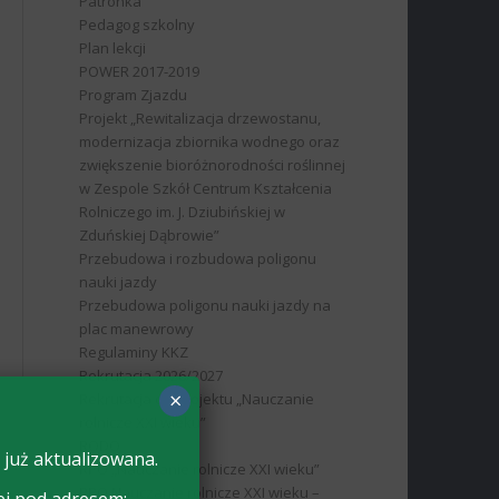
Patronka
Pedagog szkolny
Plan lekcji
POWER 2017-2019
Program Zjazdu
Projekt „Rewitalizacja drzewostanu,
modernizacja zbiornika wodnego oraz
zwiększenie bioróżnorodności roślinnej
w Zespole Szkół Centrum Kształcenia
Rolniczego im. J. Dziubińskiej w
Zduńskiej Dąbrowie”
Przebudowa i rozbudowa poligonu
nauki jazdy
Przebudowa poligonu nauki jazdy na
plac manewrowy
Regulaminy KKZ
Rekrutacja 2026/2027
×
Rekrutacja do projektu „Nauczanie
rolnicze XXI wieku”
RODO
 już aktualizowana.
RPO „Nauczanie rolnicze XXI wieku”
RPO Nauczanie rolnicze XXI wieku –