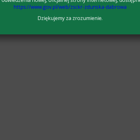
odwiedzenia nowej, oficjalnej strony internetowej, dostępn
https://www.gov.pl/web/zsckr-zdunska-dabrowa
Dziękujemy za zrozumienie.