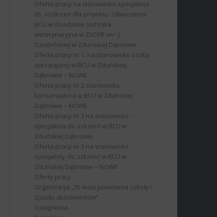
Oferta pracy na stanowisko specjalista
ds. rozliczeń dla projektu : Utworzenia
BCU w dziedzinie technika
weterynaryjna w ZSCKR im> J.
Dziubińskiej w Zduńskiej Dąbrowie
Oferta pracy nr 1. na stanowisko osoby
sprzątającej w BCU w Zduńskiej
Dąbrowie – NOWE
Oferta pracy nr 2 stanowisko
konserwatora w BCU w Zduńskiej
Dąbrowie – NOWE
Oferta pracy nr 3 na stanowisko –
specjalista ds. szkoleń w BCU w
Zduńskiej Dąbrowie
Oferta pracy nr 3 na stanowisko
specjalisty ds. szkoleń w BCU w
Zduńskiej Dąbrowie – NOWE
Oferty pracy
Organizacja „95-lecia powstania szkoły i
Zjazdu absolwentów”
Osiągnięcia