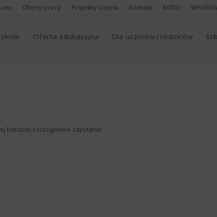
czne
Oferty pracy
Projekty Unijne
Kontakt
RODO
WFOŚiG
szkole
Oferta edukacyjna
Dla uczniów i rodziców
Szk
iżej bardziej szczegółowe zapytanie