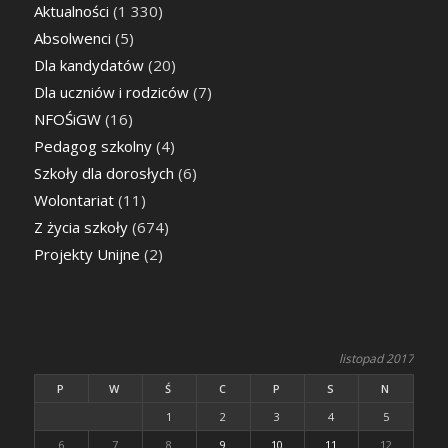
Aktualności
(1 330)
Absolwenci
(5)
Dla kandydatów
(20)
Dla uczniów i rodziców
(7)
NFOŚiGW
(16)
Pedagog szkolny
(4)
Szkoły dla dorosłych
(6)
Wolontariat
(11)
Z życia szkoły
(674)
Projekty Unijne
(2)
listopad 2017
P
W
Ś
C
P
S
N
1
2
3
4
5
6
7
8
9
10
11
12