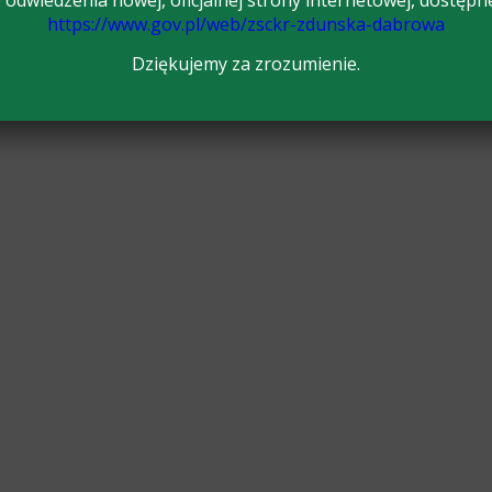
odwiedzenia nowej, oficjalnej strony internetowej, dostępn
https://www.gov.pl/web/zsckr-zdunska-dabrowa
Dziękujemy za zrozumienie.