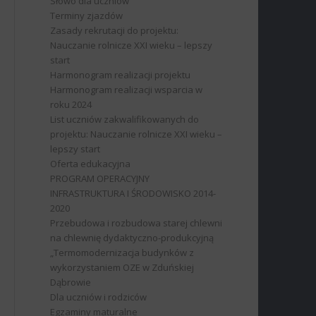
Słowo dla uczniów
Terminy zjazdów
Zasady rekrutacji do projektu:
Nauczanie rolnicze XXI wieku – lepszy
start
Harmonogram realizacji projektu
Harmonogram realizacji wsparcia w
roku 2024
List uczniów zakwalifikowanych do
projektu: Nauczanie rolnicze XXI wieku –
lepszy start
Oferta edukacyjna
PROGRAM OPERACYJNY
INFRASTRUKTURA I ŚRODOWISKO 2014-
2020
Przebudowa i rozbudowa starej chlewni
na chlewnię dydaktyczno-produkcyjną
„Termomodernizacja budynków z
wykorzystaniem OZE w Zduńskiej
Dąbrowie
Dla uczniów i rodziców
Egzaminy maturalne