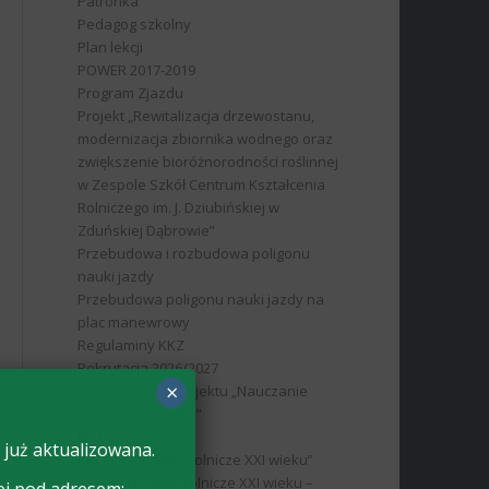
Patronka
Pedagog szkolny
Plan lekcji
POWER 2017-2019
Program Zjazdu
Projekt „Rewitalizacja drzewostanu,
modernizacja zbiornika wodnego oraz
zwiększenie bioróżnorodności roślinnej
w Zespole Szkół Centrum Kształcenia
Rolniczego im. J. Dziubińskiej w
Zduńskiej Dąbrowie”
Przebudowa i rozbudowa poligonu
nauki jazdy
Przebudowa poligonu nauki jazdy na
plac manewrowy
Regulaminy KKZ
Rekrutacja 2026/2027
×
Rekrutacja do projektu „Nauczanie
rolnicze XXI wieku”
RODO
 już aktualizowana.
RPO „Nauczanie rolnicze XXI wieku”
RPO Nauczanie rolnicze XXI wieku –