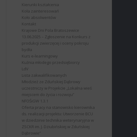
Kierunki kształcenia
Koła zainteresowań
Koło absolwentów
Kontakt
Krajowe Dni Pola Bratoszewice
13.06.2025 – Zgłoszenie na Konkurs z
produkcji zwierzęcej i oceny pokroju
bydła
Kurs e-learningowy
Kuźnia młodego przedsiębiorcy
LdV
Lista zakwalifikowanych
Młodzież ze Zduńskiej Dąbrowy
uczestniczy w Projekcie „Lokalna wieś
miejscem do życia i rozwoju”
NFOŚiGW 1.3.1
Oferta pracy na stanowisko kierownika
ds. realizacji projektu: Utworzenie BCU
w dziedzinie technika weterynaryjna w
ZSCKR im. J. Dziubińskiej w Zduńskiej
Dąbrowie”