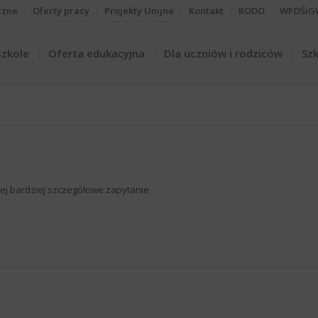
czne
Oferty pracy
Projekty Unijne
Kontakt
RODO
WFOŚiG
szkole
Oferta edukacyjna
Dla uczniów i rodziców
Szk
iżej bardziej szczegółowe zapytanie