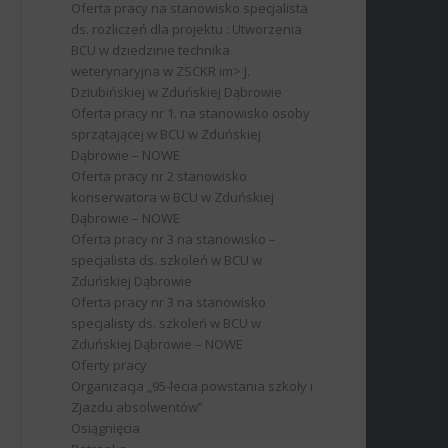
Oferta pracy na stanowisko specjalista
ds. rozliczeń dla projektu : Utworzenia
BCU w dziedzinie technika
weterynaryjna w ZSCKR im> J.
Dziubińskiej w Zduńskiej Dąbrowie
Oferta pracy nr 1. na stanowisko osoby
sprzątającej w BCU w Zduńskiej
Dąbrowie – NOWE
Oferta pracy nr 2 stanowisko
konserwatora w BCU w Zduńskiej
Dąbrowie – NOWE
Oferta pracy nr 3 na stanowisko –
specjalista ds. szkoleń w BCU w
Zduńskiej Dąbrowie
Oferta pracy nr 3 na stanowisko
specjalisty ds. szkoleń w BCU w
Zduńskiej Dąbrowie – NOWE
Oferty pracy
Organizacja „95-lecia powstania szkoły i
Zjazdu absolwentów”
Osiągnięcia