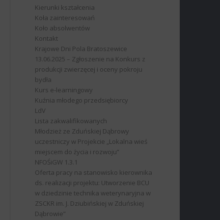
Kierunki kształcenia
Koła zainteresowań
Koło absolwentów
Kontakt
Krajowe Dni Pola Bratoszewice
13.06.2025 – Zgłoszenie na Konkurs z
produkcji zwierzęcej i oceny pokroju
bydła
Kurs e-learningowy
Kuźnia młodego przedsiębiorcy
LdV
Lista zakwalifikowanych
Młodzież ze Zduńskiej Dąbrowy
uczestniczy w Projekcie „Lokalna wieś
miejscem do życia i rozwoju”
NFOŚiGW 1.3.1
Oferta pracy na stanowisko kierownika
ds. realizacji projektu: Utworzenie BCU
w dziedzinie technika weterynaryjna w
ZSCKR im. J. Dziubińskiej w Zduńskiej
Dąbrowie”