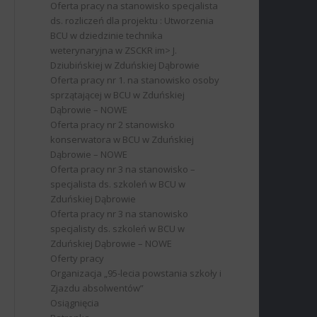
Oferta pracy na stanowisko specjalista
ds. rozliczeń dla projektu : Utworzenia
BCU w dziedzinie technika
weterynaryjna w ZSCKR im> J.
Dziubińskiej w Zduńskiej Dąbrowie
Oferta pracy nr 1. na stanowisko osoby
sprzątającej w BCU w Zduńskiej
Dąbrowie – NOWE
Oferta pracy nr 2 stanowisko
konserwatora w BCU w Zduńskiej
Dąbrowie – NOWE
Oferta pracy nr 3 na stanowisko –
specjalista ds. szkoleń w BCU w
Zduńskiej Dąbrowie
Oferta pracy nr 3 na stanowisko
specjalisty ds. szkoleń w BCU w
Zduńskiej Dąbrowie – NOWE
Oferty pracy
Organizacja „95-lecia powstania szkoły i
Zjazdu absolwentów”
Osiągnięcia