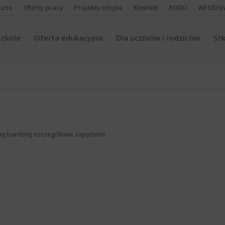
czne
Oferty pracy
Projekty Unijne
Kontakt
RODO
WFOŚiG
szkole
Oferta edukacyjna
Dla uczniów i rodziców
Szk
iżej bardziej szczegółowe zapytanie