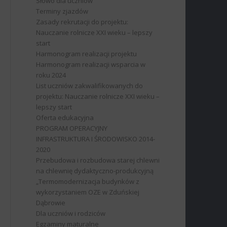
Słowo dla uczniów
Terminy zjazdów
Zasady rekrutacji do projektu:
Nauczanie rolnicze XXI wieku – lepszy
start
Harmonogram realizacji projektu
Harmonogram realizacji wsparcia w
roku 2024
List uczniów zakwalifikowanych do
projektu: Nauczanie rolnicze XXI wieku –
lepszy start
Oferta edukacyjna
PROGRAM OPERACYJNY
INFRASTRUKTURA I ŚRODOWISKO 2014-
2020
Przebudowa i rozbudowa starej chlewni
na chlewnię dydaktyczno-produkcyjną
„Termomodernizacja budynków z
wykorzystaniem OZE w Zduńskiej
Dąbrowie
Dla uczniów i rodziców
Egzaminy maturalne