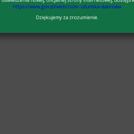
odwiedzenia nowej, oficjalnej strony internetowej, dostępn
https://www.gov.pl/web/zsckr-zdunska-dabrowa
Dziękujemy za zrozumienie.