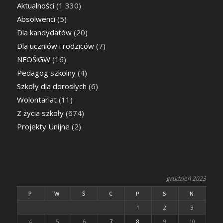
Aktualności
(1 330)
Absolwenci
(5)
Dla kandydatów
(20)
Dla uczniów i rodziców
(7)
NFOŚiGW
(16)
Pedagog szkolny
(4)
Szkoły dla dorosłych
(6)
Wolontariat
(11)
Z życia szkoły
(674)
Projekty Unijne
(2)
grudzień 2023
P
W
Ś
C
P
S
N
1
2
3
4
5
6
7
8
9
10