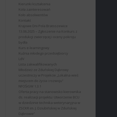
Kierunki kształcenia
Koła zainteresowań
Koło absolwentów
Kontakt
Krajowe Dni Pola Bratoszewice
13.06.2025 – Zgłoszenie na Konkurs z
produkcji zwierzęcej i oceny pokroju
bydła
Kurs e-learningowy
Kuźnia młodego przedsiębiorcy
LdV
Lista zakwalifikowanych
Młodzież ze Zduńskiej Dąbrowy
uczestniczy w Projekcie „Lokalna wieś
miejscem do życia i rozwoju”
NFOŚiGW 1.3.1
Oferta pracy na stanowisko kierownika
ds. realizacji projektu: Utworzenie BCU
w dziedzinie technika weterynaryjna w
ZSCKR im. J. Dziubińskiej w Zduńskiej
Dąbrowie”