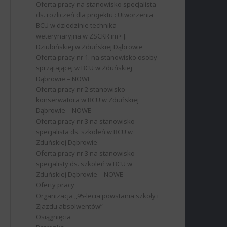
Oferta pracy na stanowisko specjalista
ds. rozliczeń dla projektu : Utworzenia
BCU w dziedzinie technika
weterynaryjna w ZSCKR im> J.
Dziubińskiej w Zduńskiej Dąbrowie
Oferta pracy nr 1. na stanowisko osoby
sprzątającej w BCU w Zduńskiej
Dąbrowie – NOWE
Oferta pracy nr 2 stanowisko
konserwatora w BCU w Zduńskiej
Dąbrowie – NOWE
Oferta pracy nr 3 na stanowisko –
specjalista ds. szkoleń w BCU w
Zduńskiej Dąbrowie
Oferta pracy nr 3 na stanowisko
specjalisty ds. szkoleń w BCU w
Zduńskiej Dąbrowie – NOWE
Oferty pracy
Organizacja „95-lecia powstania szkoły i
Zjazdu absolwentów”
Osiągnięcia