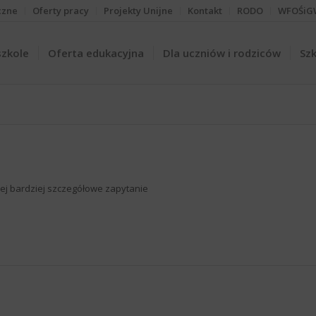
czne
Oferty pracy
Projekty Unijne
Kontakt
RODO
WFOŚiG
szkole
Oferta edukacyjna
Dla uczniów i rodziców
Szk
iżej bardziej szczegółowe zapytanie