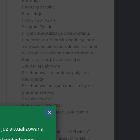
Patronka
Pedagog szkolny
Plan lekcji
POWER 2017-2019
Program Zjazdu
Projekt „Rewitalizacja drzewostanu,
modernizacja zbiornika wodnego oraz
zwiększenie bioróżnorodności roślinnej
w Zespole Szkół Centrum Kształcenia
Rolniczego im. J. Dziubińskiej w
Zduńskiej Dąbrowie”
Przebudowa i rozbudowa poligonu
nauki jazdy
Przebudowa poligonu nauki jazdy na
plac manewrowy
Regulaminy KKZ
Rekrutacja 2026/2027
×
Rekrutacja do projektu „Nauczanie
rolnicze XXI wieku”
RODO
 już aktualizowana.
RPO „Nauczanie rolnicze XXI wieku”
RPO Nauczanie rolnicze XXI wieku –