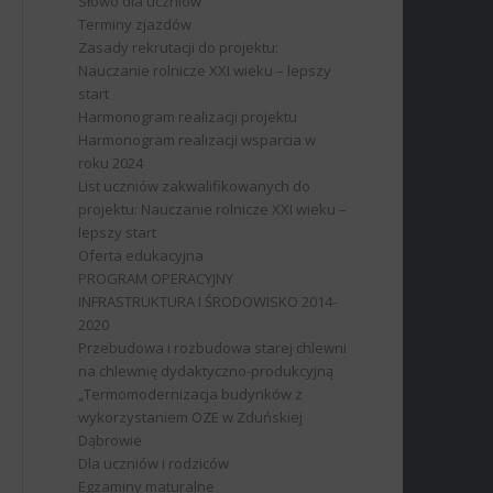
Słowo dla uczniów
Terminy zjazdów
Zasady rekrutacji do projektu:
Nauczanie rolnicze XXI wieku – lepszy
start
Harmonogram realizacji projektu
Harmonogram realizacji wsparcia w
roku 2024
List uczniów zakwalifikowanych do
projektu: Nauczanie rolnicze XXI wieku –
lepszy start
Oferta edukacyjna
PROGRAM OPERACYJNY
INFRASTRUKTURA I ŚRODOWISKO 2014-
2020
Przebudowa i rozbudowa starej chlewni
na chlewnię dydaktyczno-produkcyjną
„Termomodernizacja budynków z
wykorzystaniem OZE w Zduńskiej
Dąbrowie
Dla uczniów i rodziców
Egzaminy maturalne