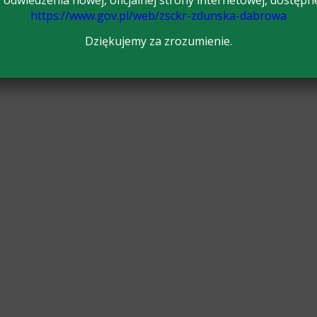
odwiedzenia nowej, oficjalnej strony internetowej, dostępn
https://www.gov.pl/web/zsckr-zdunska-dabrowa
Dziękujemy za zrozumienie.