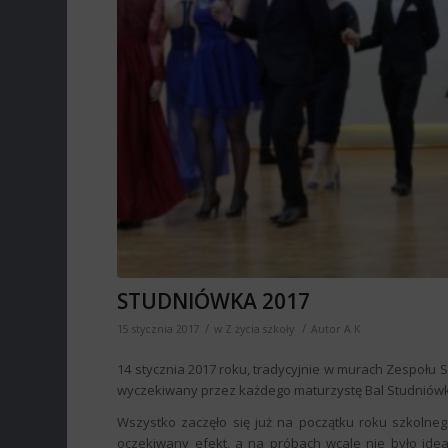
STUDNIÓWKA 2017
/
/
15 stycznia 2017
w
Z życia szkoły
Autor
A K
14 stycznia 2017 roku, tradycyjnie w murach Zespołu 
wyczekiwany przez każdego maturzystę Bal Studniów
Wszystko zaczęło się już na początku roku szkolneg
oczekiwany efekt, a na próbach wcale nie było idea