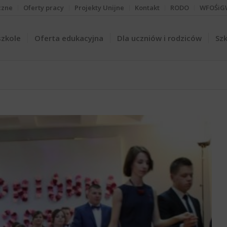
czne
Oferty pracy
Projekty Unijne
Kontakt
RODO
WFOŚiG
szkole
Oferta edukacyjna
Dla uczniów i rodziców
Szk