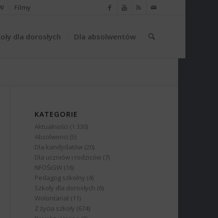
W
Filmy
oły dla dorosłych
Dla absolwentów
KATEGORIE
Aktualności
(1 330)
Absolwenci
(5)
Dla kandydatów
(20)
Dla uczniów i rodziców
(7)
NFOŚiGW
(16)
Pedagog szkolny
(4)
Szkoły dla dorosłych
(6)
Wolontariat
(11)
Z życia szkoły
(674)