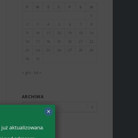
P
W
Ś
C
P
S
N
1
2
3
4
5
6
7
8
9
10
11
12
13
14
15
16
17
18
19
20
21
22
23
24
25
26
27
28
29
30
31
« gru
lut »
ARCHIWA
×
 już aktualizowana.