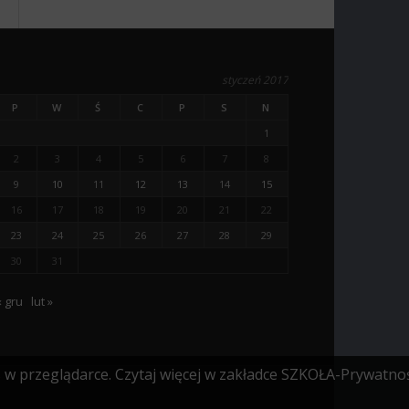
styczeń 2017
P
W
Ś
C
P
S
N
1
2
3
4
5
6
7
8
9
10
11
12
13
14
15
16
17
18
19
20
21
22
23
24
25
26
27
28
29
30
31
« gru
lut »
s w przeglądarce. Czytaj więcej w zakładce SZKOŁA-Prywatnoś