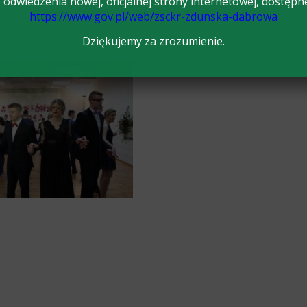
odwiedzenia nowej, oficjalnej strony internetowej, dostępn
https://www.gov.pl/web/zsckr-zdunska-dabrowa
Dziękujemy za zrozumienie.