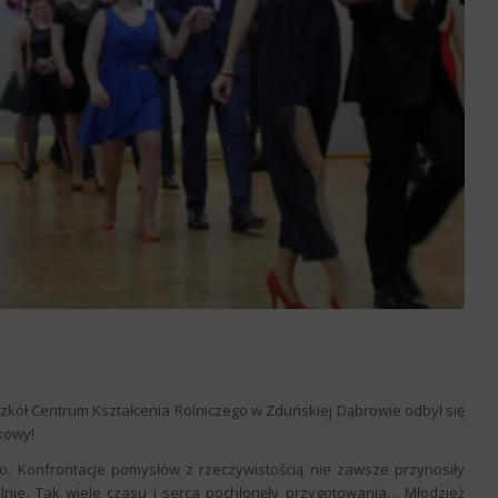
Szkół Centrum Kształcenia Rolniczego w Zduńskiej Dąbrowie odbył się
kowy!
o. Konfrontacje pomysłów z rzeczywistością nie zawsze przynosiły
lnie. Tak wiele czasu i serca pochłonęły przygotowania… Młodzież