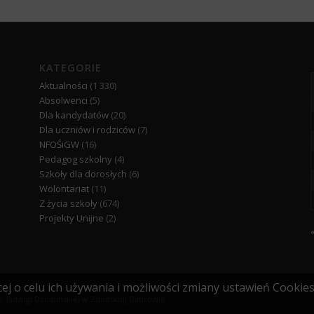
KATEGORIE
Aktualności
(1 330)
Absolwenci
(5)
Dla kandydatów
(20)
Dla uczniów i rodziców
(7)
NFOŚiGW
(16)
Pedagog szkolny
(4)
Szkoły dla dorosłych
(6)
Wolontariat
(11)
Z życia szkoły
(674)
Projekty Unijne
(2)
ej o celu ich używania i możliwości zmiany ustawień Cookie
. Jadwigi Dziubińskiej w Zduńskiej Dąbrowie