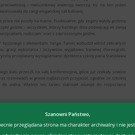
acowitością i nietuzinkową inwencją twórczą, by na ten jeden
 awansowała do rangi eleganckiej sali balowej.
ne prace nie poszły na marne. Punktualnie, gdy zegary wybiły godzinę
jszymi gośćmi – wszystkimi, którzy każdego dnia poświęcają im swoją
nauczycielami, rodzicami oraz z zaproszonymi gośćmi.
i” łączonego z elementami tanga. Taniec wzbudził wśród zebranych
w, gracji wykonania i oczywiście wyjątkowo barwnej choreografii.
yczny przeplatany wystąpieniami: dyrektora szkoły pana Stanisława
znego balu przeszli na salę konferencyjną, gdzie już czekały sowicie
raz rozmowach w gronie najbliższych przyjaciół, zgodnie ze szkolną
 do walca. Właśnie ten taniec stanowił asumpt do rozpoczęcia
Szanowni Państwo,
ecnie przeglądana strona ma charakter archiwalny i nie jest