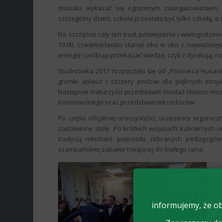
musiała wykazać się ogromnym zaangażowaniem, pr
szczególny dzień, szkoła przestała być tylko szkołą, a
Na szczęście cały ten trud, poświęcenie i wielogodzin
19.00, czwartoklasiści stanęli oko w oko z najważnie
energię i próbują przekazać wiedzę, czyli z dyrekcją, 
Studniówka 2017 rozpoczęła się od „Poloneza Husari
gromki aplauz i szczery podziw dla pięknych strojó
Następnie maturzyści przedstawili montaż słowno-muz
Kosmowskiego oraz przedstawicieli rodziców.
Po części oficjalnej uroczystości, uczestnicy tegoroc
zastawione stoły. Po krótkich wojażach kulinarnych o
tradycją młodzież poprosiła zebranych pedagogów
szampańskiej zabawy trwającej do białego rana.
informujemy, że ob