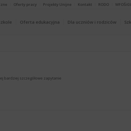
czne
Oferty pracy
Projekty Unijne
Kontakt
RODO
WFOŚiG
szkole
Oferta edukacyjna
Dla uczniów i rodziców
Szk
iżej bardziej szczegółowe zapytanie