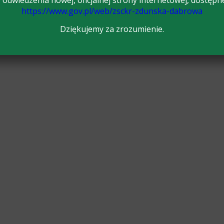
odwiedzenia nowej, oficjalnej strony internetowej, dostępn
https://www.gov.pl/web/zsckr-zdunska-dabrowa
Dziękujemy za zrozumienie.