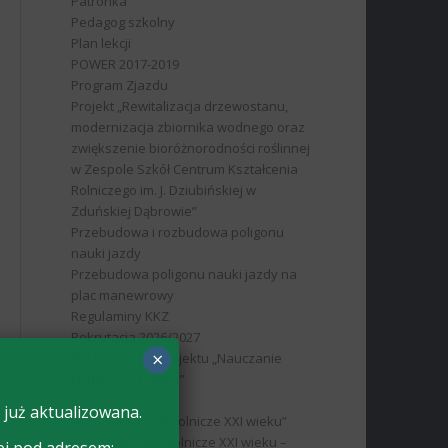
Patronka
Pedagog szkolny
Plan lekcji
POWER 2017-2019
Program Zjazdu
Projekt „Rewitalizacja drzewostanu,
modernizacja zbiornika wodnego oraz
zwiększenie bioróżnorodności roślinnej
w Zespole Szkół Centrum Kształcenia
Rolniczego im. J. Dziubińskiej w
Zduńskiej Dąbrowie”
Przebudowa i rozbudowa poligonu
nauki jazdy
Przebudowa poligonu nauki jazdy na
plac manewrowy
Regulaminy KKZ
Rekrutacja 2026/2027
×
Rekrutacja do projektu „Nauczanie
rolnicze XXI wieku”
RODO
 już aktualizowana.
RPO „Nauczanie rolnicze XXI wieku”
RPO Nauczanie rolnicze XXI wieku –