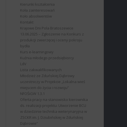
Kierunki kształcenia
Koła zainteresowań
Koło absolwentów
Kontakt
Krajowe Dni Pola Bratoszewice
13.06.2025 – Zgłoszenie na Konkurs z
produkcji zwierzęcej i oceny pokroju
bydła
Kurs e-learningowy
Kuźnia młodego przedsiębiorcy
LdV
Lista zakwalifikowanych
Młodzież ze Zduńskiej Dąbrowy
uczestniczy w Projekcie „Lokalna wieś
miejscem do życia i rozwoju”
NFOŚiGW 1.3.1
Oferta pracy na stanowisko kierownika
ds. realizacji projektu: Utworzenie BCU
w dziedzinie technika weterynaryjna w
ZSCKR im. J. Dziubińskiej w Zduńskiej
Dąbrowie”