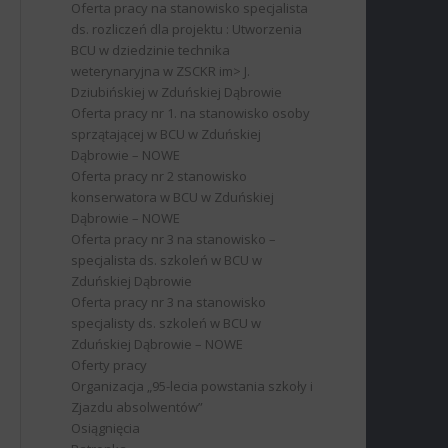
Oferta pracy na stanowisko specjalista
ds. rozliczeń dla projektu : Utworzenia
BCU w dziedzinie technika
weterynaryjna w ZSCKR im> J.
Dziubińskiej w Zduńskiej Dąbrowie
Oferta pracy nr 1. na stanowisko osoby
sprzątającej w BCU w Zduńskiej
Dąbrowie – NOWE
Oferta pracy nr 2 stanowisko
konserwatora w BCU w Zduńskiej
Dąbrowie – NOWE
Oferta pracy nr 3 na stanowisko –
specjalista ds. szkoleń w BCU w
Zduńskiej Dąbrowie
Oferta pracy nr 3 na stanowisko
specjalisty ds. szkoleń w BCU w
Zduńskiej Dąbrowie – NOWE
Oferty pracy
Organizacja „95-lecia powstania szkoły i
Zjazdu absolwentów”
Osiągnięcia