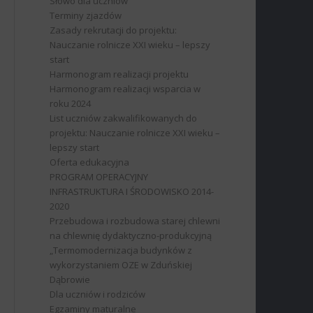
Słowo dla uczniów
Terminy zjazdów
Zasady rekrutacji do projektu:
Nauczanie rolnicze XXI wieku – lepszy
start
Harmonogram realizacji projektu
Harmonogram realizacji wsparcia w
roku 2024
List uczniów zakwalifikowanych do
projektu: Nauczanie rolnicze XXI wieku –
lepszy start
Oferta edukacyjna
PROGRAM OPERACYJNY
INFRASTRUKTURA I ŚRODOWISKO 2014-
2020
Przebudowa i rozbudowa starej chlewni
na chlewnię dydaktyczno-produkcyjną
„Termomodernizacja budynków z
wykorzystaniem OZE w Zduńskiej
Dąbrowie
Dla uczniów i rodziców
Egzaminy maturalne