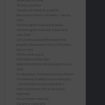
Słowo dla uczniów
Terminy zjazdów
Zasady rekrutacji do projektu:
Nauczanie rolnicze XXI wieku – lepszy
start
Harmonogram realizacji projektu
Harmonogram realizacji wsparcia w
roku 2024
List uczniów zakwalifikowanych do
projektu: Nauczanie rolnicze XXI wieku –
lepszy start
Oferta edukacyjna
PROGRAM OPERACYJNY
INFRASTRUKTURA I ŚRODOWISKO 2014-
2020
Przebudowa i rozbudowa starej chlewni
na chlewnię dydaktyczno-produkcyjną
„Termomodernizacja budynków z
wykorzystaniem OZE w Zduńskiej
Dąbrowie
Dla uczniów i rodziców
Egzaminy maturalne