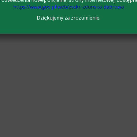
odwiedzenia nowej, oficjalnej strony internetowej, dostępn
https://www.gov.pl/web/zsckr-zdunska-dabrowa
Dziękujemy za zrozumienie.