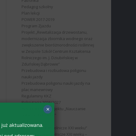
Patronka
Pedagog szkolny
Plan lekcji
POWER 2017-2019
Program Zjazdu
Projekt „Rewitalizacja drzewostanu,
modernizacja zbiornika wodnego oraz
zwiększenie bioróżnorodności roślinnej
w Zespole Szkół Centrum Kształcenia
Rolniczego im. J. Dziubińskiej w
Zduńskiej Dąbrowie”
Przebudowa i rozbudowa poligonu
nauki jazdy
Przebudowa poligonu nauki jazdy na
plac manewrowy
Regulaminy KKZ
Rekrutacja 2026/2027
×
Rekrutacja do projektu „Nauczanie
rolnicze XXI wieku”
RODO
 już aktualizowana.
RPO „Nauczanie rolnicze XXI wieku”
RPO Nauczanie rolnicze XXI wieku –