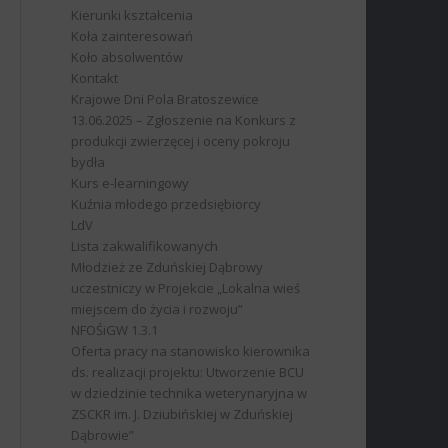
Kierunki kształcenia
Koła zainteresowań
Koło absolwentów
Kontakt
Krajowe Dni Pola Bratoszewice
13.06.2025 – Zgłoszenie na Konkurs z
produkcji zwierzęcej i oceny pokroju
bydła
Kurs e-learningowy
Kuźnia młodego przedsiębiorcy
LdV
Lista zakwalifikowanych
Młodzież ze Zduńskiej Dąbrowy
uczestniczy w Projekcie „Lokalna wieś
miejscem do życia i rozwoju”
NFOŚiGW 1.3.1
Oferta pracy na stanowisko kierownika
ds. realizacji projektu: Utworzenie BCU
w dziedzinie technika weterynaryjna w
ZSCKR im. J. Dziubińskiej w Zduńskiej
Dąbrowie”