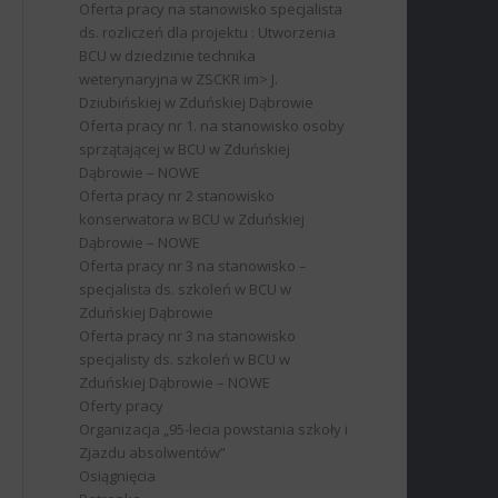
Oferta pracy na stanowisko specjalista
ds. rozliczeń dla projektu : Utworzenia
BCU w dziedzinie technika
weterynaryjna w ZSCKR im> J.
Dziubińskiej w Zduńskiej Dąbrowie
Oferta pracy nr 1. na stanowisko osoby
sprzątającej w BCU w Zduńskiej
Dąbrowie – NOWE
Oferta pracy nr 2 stanowisko
konserwatora w BCU w Zduńskiej
Dąbrowie – NOWE
Oferta pracy nr 3 na stanowisko –
specjalista ds. szkoleń w BCU w
Zduńskiej Dąbrowie
Oferta pracy nr 3 na stanowisko
specjalisty ds. szkoleń w BCU w
Zduńskiej Dąbrowie – NOWE
Oferty pracy
Organizacja „95-lecia powstania szkoły i
Zjazdu absolwentów”
Osiągnięcia