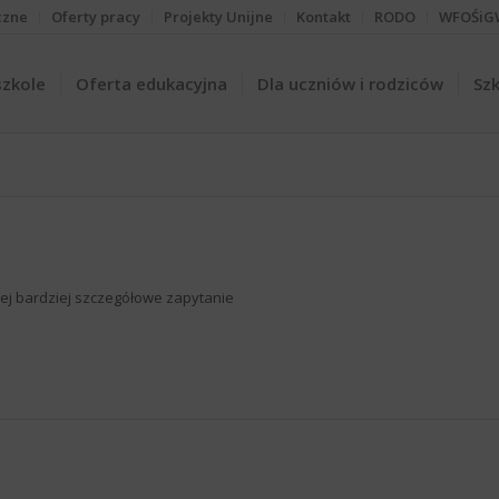
czne
Oferty pracy
Projekty Unijne
Kontakt
RODO
WFOŚiG
szkole
Oferta edukacyjna
Dla uczniów i rodziców
Szk
iżej bardziej szczegółowe zapytanie