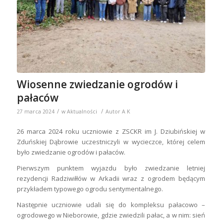
Wiosenne zwiedzanie ogrodów i
pałaców
/
/
27 marca 2024
w
Aktualności
Autor
A K
26 marca 2024 roku uczniowie z ZSCKR im J. Dziubińskiej w
Zduńskiej Dąbrowie uczestniczyli w wycieczce, której celem
było zwiedzanie ogrodów i pałaców.
Pierwszym punktem wyjazdu było zwiedzanie letniej
rezydencji Radziwiłłów w Arkadii wraz z ogrodem będącym
przykładem typowego ogrodu sentymentalnego.
Następnie uczniowie udali się do kompleksu pałacowo –
ogrodowego w Nieborowie, gdzie zwiedzili pałac, a w nim: sień