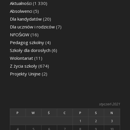
Aktualności
(1 330)
Absolwenci
(5)
Dla kandydatów
(20)
Dla uczniów i rodziców
(7)
NFOŚiGW
(16)
Pedagog szkolny
(4)
Szkoły dla dorosłych
(6)
Wolontariat
(11)
Z życia szkoły
(674)
Projekty Unijne
(2)
styczeń 2021
P
W
Ś
C
P
S
N
1
2
3
4
5
6
7
8
9
10