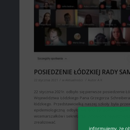
POSIEDZENIE ŁÓDZKIEJ RADY S
/
/
22 stycznia 2021
w
Aktualności
Autor
A K
22 stycznia 2021r. odbyło się pierwsze posiedzenie
Województwa Łódzkiego Pana Grzegorza Schreibera. 
łódzkiego. Przedstawicielką naszej szkoły była prze
epidemiologiczną odbyło się ono za pośrednictwe
wicemarszałków i sekretarza. Omówiono najważniejsz
zrealizować.
informujemy, że ob