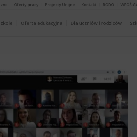
czne
Oferty pracy
Projekty Unijne
Kontakt
RODO
WFOŚiG
szkole
Oferta edukacyjna
Dla uczniów i rodziców
Szk