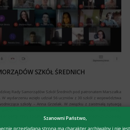
AMORZĄDÓW SZKÓŁ ŚREDNICH
 Łódzkiej Rady Samorządów Szkół Średnich pod patronatem Marszałka
W wydarzeniu wzięło udział 56 uczniów z 30 szkół z województwa
wodnicząca szkoły – Anna Grzelak. W związku z zaistniałą sytuacją
m platformy Google Meet. Wybrano prezydium Rady: marszałków,
e projekty, który Łódzka Rada Samorządów Szkół Średnich chciałaby
Szanowni Państwo,
ecnie przeglądana strona ma charakter archiwalny i nie jest