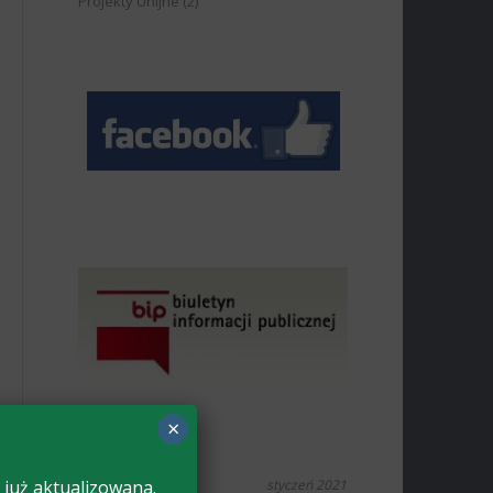
Projekty Unijne
(2)
×
 już aktualizowana.
styczeń 2021