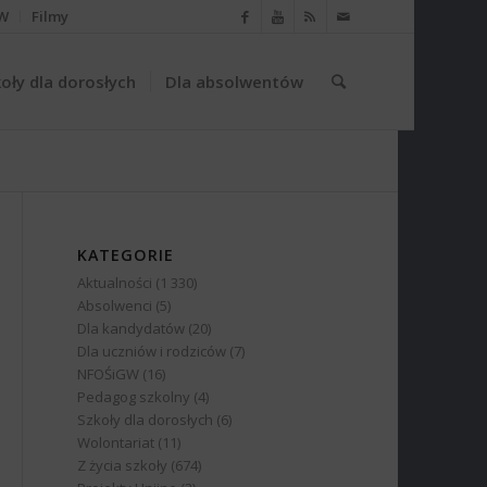
W
Filmy
oły dla dorosłych
Dla absolwentów
KATEGORIE
Aktualności
(1 330)
Absolwenci
(5)
Dla kandydatów
(20)
Dla uczniów i rodziców
(7)
NFOŚiGW
(16)
Pedagog szkolny
(4)
Szkoły dla dorosłych
(6)
Wolontariat
(11)
Z życia szkoły
(674)