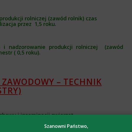
odukcji rolniczej (zawód rolnik) czas
izacja przez 1,5 roku.
 i nadzorowanie produkcji rolniczej (zawód
mestr
( 0,5 roku).
S ZAWODOWY – TECHNIK
STRY)
howu i inseminacji zwierząt
Szanowni Państwo,