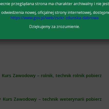
ecnie przeglądana strona ma charakter archiwalny i nie jest
 weterynaryjnych czynności pomocniczych
odwiedzenia nowej, oficjalnej strony internetowej, dostępn
https://www.gov.pl/web/zsckr-zdunska-dabrowa
jnych kursach zawodowych odbywają się w systemie zaocznym
ele. Ukończenie kursu uprawnia do przystąpienia do egzaminu
Dziękujemy za zrozumienie.
lifikacje zawodowe.
y
 Kurs Zawodowy – rolnik, technik rolnik pobierz
ny Kurs Zawodowy – technik weterynarii pobierz