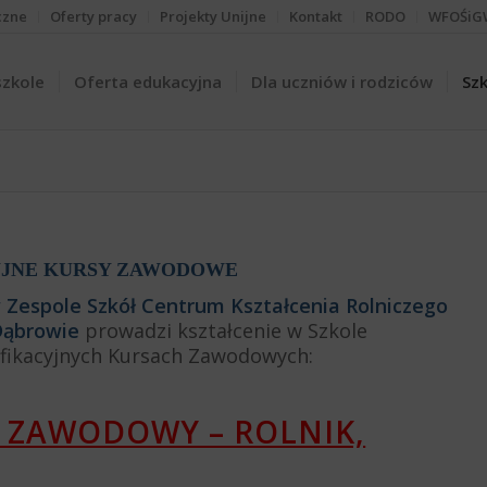
czne
Oferty pracy
Projekty Unijne
Kontakt
RODO
WFOŚiG
szkole
Oferta edukacyjna
Dla uczniów i rodziców
Szk
YJNE KURSY ZAWODOWE
Zespole Szkół Centrum Kształcenia Rolniczego
 Dąbrowie
prowadzi kształcenie w Szkole
lifikacyjnych Kursach Zawodowych:
S ZAWODOWY – ROLNIK,