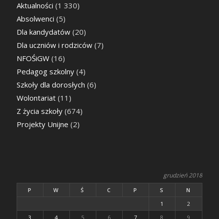
Aktualności
(1 330)
Absolwenci
(5)
Dla kandydatów
(20)
Dla uczniów i rodziców
(7)
NFOŚiGW
(16)
Pedagog szkolny
(4)
Szkoły dla dorosłych
(6)
Wolontariat
(11)
Z życia szkoły
(674)
Projekty Unijne
(2)
grudzień 2018
P
W
Ś
C
P
S
N
1
2
3
4
5
6
7
8
9