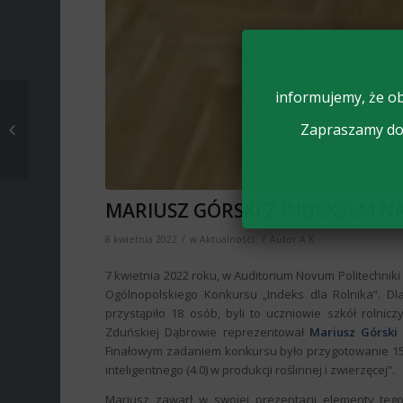
informujemy, że ob
Gościliśmy
Zapraszamy do 
ósmoklasistów z
Łowicza i Bąkowa!
MARIUSZ GÓRSKI Z INDEKSEM N
/
/
8 kwietnia 2022
w
Aktualności
Autor
A K
7 kwietnia 2022 roku, w Auditorium Novum Politechniki By
Ogólnopolskiego Konkursu „Indeks dla Rolnika”. Dl
przystąpiło 18 osób, byli to uczniowie szkół rolnic
Zduńskiej Dąbrowie reprezentował
Mariusz Górsk
Finałowym zadaniem konkursu było przygotowanie 15 m
inteligentnego (4.0) w produkcji roślinnej i zwierzęcej”.
Mariusz zawarł w swojej prezentacji elementy tego