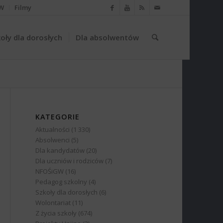
W
Filmy
oły dla dorosłych
Dla absolwentów
KATEGORIE
Aktualności
(1 330)
Absolwenci
(5)
Dla kandydatów
(20)
Dla uczniów i rodziców
(7)
NFOŚiGW
(16)
Pedagog szkolny
(4)
Szkoły dla dorosłych
(6)
Wolontariat
(11)
Z życia szkoły
(674)