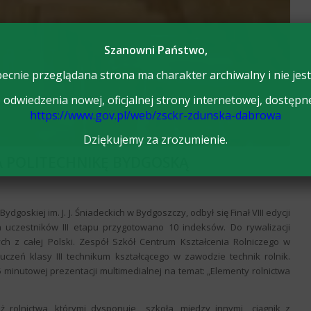
Szanowni Państwo,
ecnie przeglądana strona ma charakter archiwalny i nie jest
odwiedzenia nowej, oficjalnej strony internetowej, dostępn
https://www.gov.pl/web/zsckr-zdunska-dabrowa
Dziękujemy za zrozumienie.
A POLITECHNIKĘ BYDGOSKĄ
dgoskiej im. J. J. Śniadeckich w Bydgoszczy, odbył się Finał VIII edycji
a uczestników III etapu przygotowano 10 indeksów. Do rywalizacji
zych z całej Polski. Zespół Szkół Centrum Kształcenia Rolniczego w
i
uczeń klasy III technikum kształcącego w zawodzie technik rolnik.
inutowej prezentacji multimedialnej na temat: „Elementy rolnictwa
ż rolnictwa, którymi dysponuje szkoła, między innymi ciągnik z