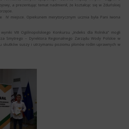
wy, a prezentując temat nadmienił, że kształcąc się w Zduńskiej
rzęcie.
ne IV miejsce. Opiekunem merytorycznym ucznia była Pani Iwona
 wyniki VIII Ogólnopolskiego Konkursu „Indeks dla Rolnika” mogli
rza Smytrego – Dyrektora Regionalnego Zarządu Wody Polskie w
iu skutków suszy i utrzymaniu poziomu plonów roślin uprawnych w