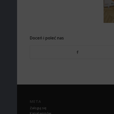
Doceń i poleć nas
META
Zaloguj się
Kanał wpisów