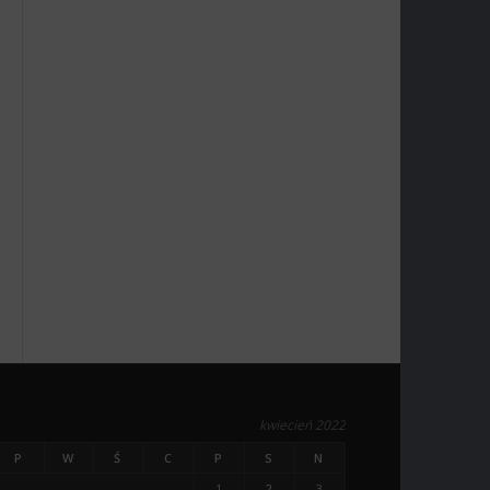
kwiecień 2022
P
W
Ś
C
P
S
N
1
2
3