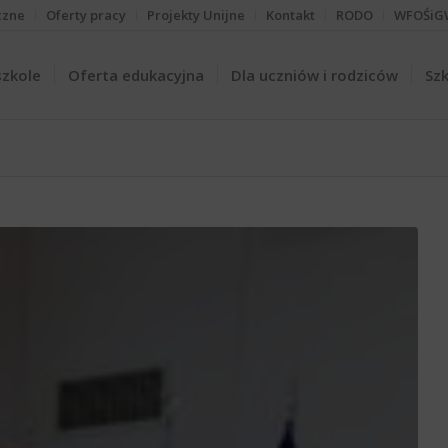
czne
Oferty pracy
Projekty Unijne
Kontakt
RODO
WFOŚiG
szkole
Oferta edukacyjna
Dla uczniów i rodziców
Szk