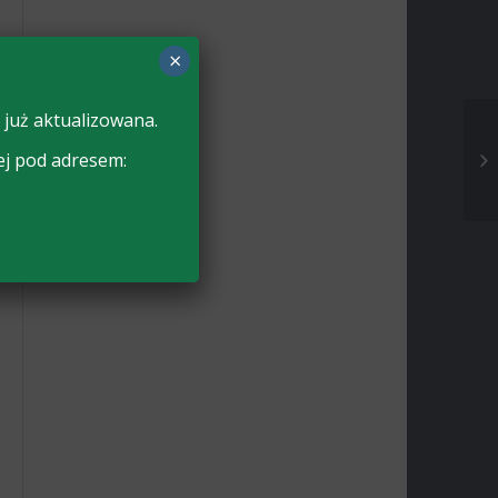
×
 już aktualizowana.
ej pod adresem: