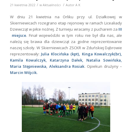
/
/
21 kwietnia 2022
w
Aktualności
Autor
A K
W dniu 21 kwietnia na Orliku przy ul. Działkowej w
Skierniewicach rozegrano etap rejonowy w ramach Licealiady
Dziewcząt w piłce nożnej. Z turnieju wracamy z pucharem za
III
miejsce
. Finał wojewódzki w tym roku nie był dla nas, ale
należą się brawa dla dziewcząt za godne reprezentowanie
naszej szkoły. W Skierniewicach ZSCKR w Zduńskiej Dąbrowie
reprezentowały:
Julia Klocińska (kpt), Kinga Kowalczyk(br),
Kamila Kowalczyk, Katarzyna Dałek, Natalia Sowińska,
Maria Stępniewska, Aleksandra Rosiak
. Opiekun drużyny –
Marcin Wójcik.