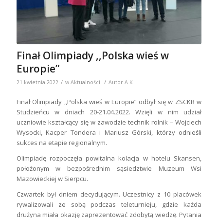
Finał Olimpiady ,,Polska wieś w
Europie”
/
/
21 kwietnia 2022
w
Aktualności
Autor
A K
Finał Olimpiady ,,Polska wieś w Europie” odbył się w ZSCKR w
Studzieńcu w dniach 20-21.04.2022. Wzięli w nim udział
uczniowie kształcący się w zawodzie technik rolnik – Wojciech
Wysocki, Kacper Tondera i Mariusz Górski, którzy odnieśli
sukces na etapie regionalnym.
Olimpiadę rozpoczęła powitalna kolacja w hotelu Skansen,
położonym w bezpośrednim sąsiedztwie Muzeum Wsi
Mazowieckiej w Sierpcu.
Czwartek był dniem decydującym. Uczestnicy z 10 placówek
rywalizowali ze sobą podczas teleturnieju, gdzie każda
drużyna miała okazję zaprezentować zdobytą wiedzę. Pytania