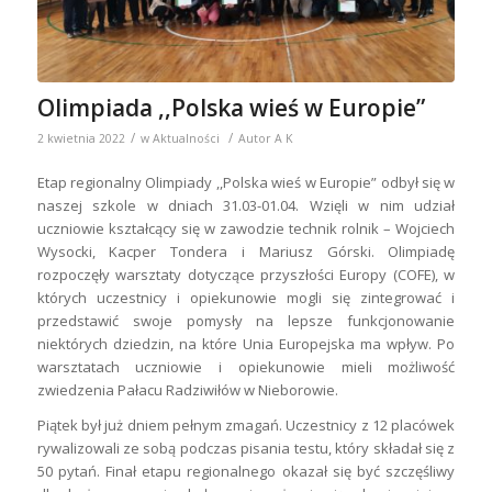
Olimpiada ,,Polska wieś w Europie”
/
/
2 kwietnia 2022
w
Aktualności
Autor
A K
Etap regionalny Olimpiady ,,Polska wieś w Europie” odbył się w
naszej szkole w dniach 31.03-01.04. Wzięli w nim udział
uczniowie kształcący się w zawodzie technik rolnik – Wojciech
Wysocki, Kacper Tondera i Mariusz Górski. Olimpiadę
rozpoczęły warsztaty dotyczące przyszłości Europy (COFE), w
których uczestnicy i opiekunowie mogli się zintegrować i
przedstawić swoje pomysły na lepsze funkcjonowanie
niektórych dziedzin, na które Unia Europejska ma wpływ. Po
warsztatach uczniowie i opiekunowie mieli możliwość
zwiedzenia Pałacu Radziwiłów w Nieborowie.
Piątek był już dniem pełnym zmagań. Uczestnicy z 12 placówek
rywalizowali ze sobą podczas pisania testu, który składał się z
50 pytań. Finał etapu regionalnego okazał się być szczęśliwy