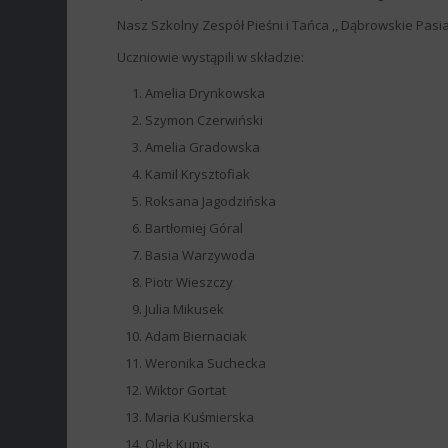
Nasz Szkolny Zespół Pieśni i Tańca ,, Dąbrowskie Pasi
Uczniowie wystąpili w składzie:
Amelia Drynkowska
Szymon Czerwiński
Amelia Gradowska
Kamil Krysztofiak
Roksana Jagodzińska
Bartłomiej Góral
Basia Warzywoda
Piotr Wieszczy
Julia Mikusek
Adam Biernaciak
Weronika Suchecka
Wiktor Gortat
Maria Kuśmierska
Olek Kupis