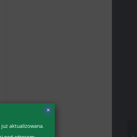
×
 już aktualizowana.