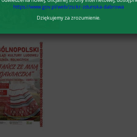
odwiedzenia nowej, oficjalnej strony internetowej, dostępn
https://www.gov.pl/web/zsckr-zdunska-dabrowa
Dziękujemy za zrozumienie.