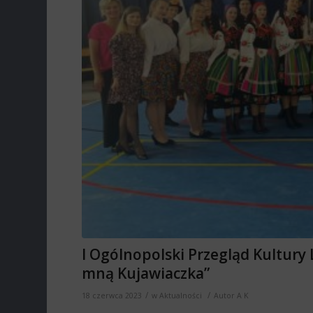
I Ogólnopolski Przegląd Kultury
mną Kujawiaczka”
/
/
18 czerwca 2023
w
Aktualności
Autor
A K