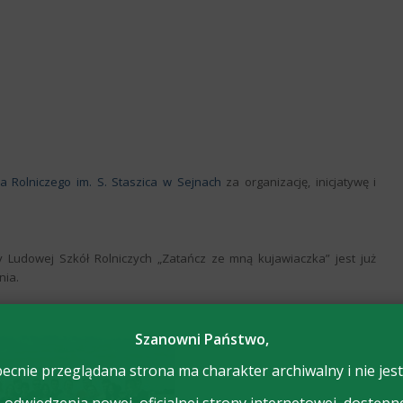
a Rolniczego im. S. Staszica w Sejnach
za organizację, inicjatywę i
y Ludowej Szkół Rolniczych „Zatańcz ze mną kujawiaczka” jest już
nia.
Szanowni Państwo,
ecnie przeglądana strona ma charakter archiwalny i nie jest