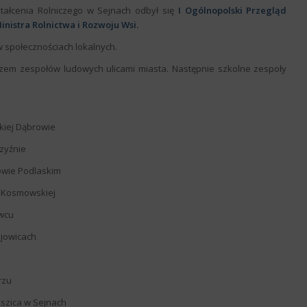
tałcenia Rolniczego w Sejnach odbył się
I Ogólnopolski Przegląd
inistra Rolnictwa i Rozwoju Wsi.
w społecznościach lokalnych.
szem zespołów ludowych ulicami miasta. Następnie szkolne zespoły
kiej Dąbrowie
czyźnie
owie Podlaskim
y Kosmowskiej
owcu
ejowicach
rzu
aszica w Sejnach