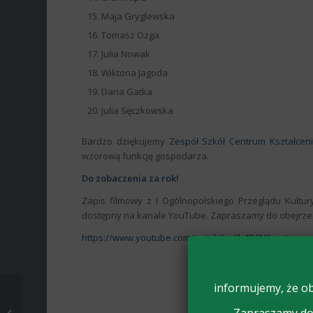
Maja Gryglewska
Tomasz Ozga
Julia Nowak
Wiktoria Jagoda
Daria Gatka
Julia Sęczkowska
Bardzo dziękujemy
Zespół Szkół Centrum Kształceni
wzorową funkcję gospodarza.
Do zobaczenia za rok!
Zapis filmowy z I Ogólnopolskiego Przeglądu Kultur
dostępny na kanale YouTube. Zapraszamy do obejrze
https://www.youtube.com/watch?v=9b4R6N8xvgI
informujemy, że ob
Sukces uczniów w
Ogólnopolskim