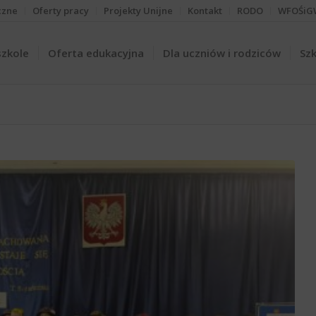
czne
Oferty pracy
Projekty Unijne
Kontakt
RODO
WFOŚiG
szkole
Oferta edukacyjna
Dla uczniów i rodziców
Szk