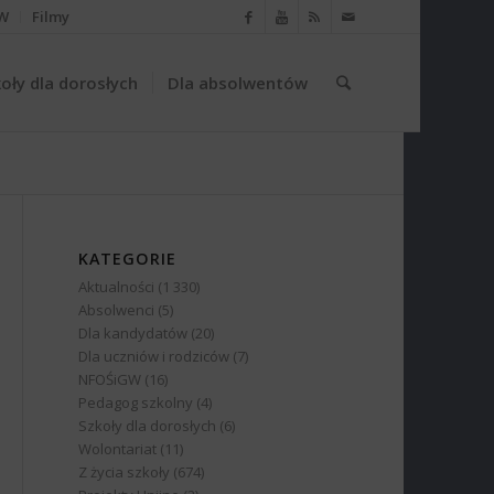
W
Filmy
oły dla dorosłych
Dla absolwentów
KATEGORIE
Aktualności
(1 330)
Absolwenci
(5)
Dla kandydatów
(20)
Dla uczniów i rodziców
(7)
NFOŚiGW
(16)
Pedagog szkolny
(4)
Szkoły dla dorosłych
(6)
Wolontariat
(11)
Z życia szkoły
(674)