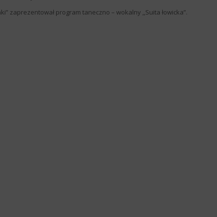
aki” zaprezentował program taneczno – wokalny ,,Suita łowicka”.