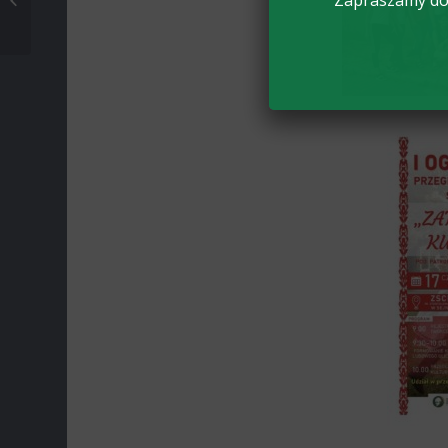
Zapraszamy do 
Konkursie
Matematycznym
„Sapere aude”