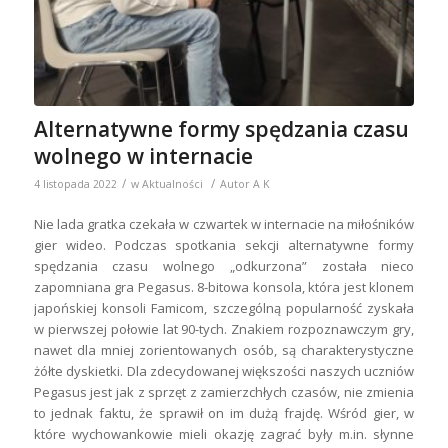
Alternatywne formy spędzania czasu
wolnego w internacie
/
/
4 listopada 2022
w
Aktualności
Autor
A K
Nie lada gratka czekała w czwartek w internacie na miłośników
gier wideo. Podczas spotkania sekcji alternatywne formy
spędzania czasu wolnego „odkurzona” została nieco
zapomniana gra Pegasus. 8-bitowa konsola, która jest klonem
japońskiej konsoli Famicom, szczególną popularność zyskała
w pierwszej połowie lat 90-tych. Znakiem rozpoznawczym gry,
nawet dla mniej zorientowanych osób, są charakterystyczne
żółte dyskietki. Dla zdecydowanej większości naszych uczniów
Pegasus jest jak z sprzęt z zamierzchłych czasów, nie zmienia
to jednak faktu, że sprawił on im dużą frajdę. Wśród gier, w
które wychowankowie mieli okazję zagrać były m.in. słynne