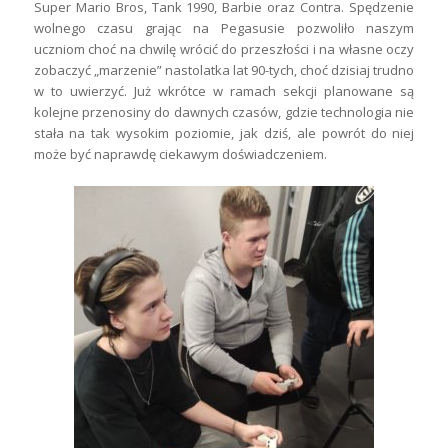
Super Mario Bros, Tank 1990, Barbie oraz Contra. Spędzenie
wolnego czasu grając na Pegasusie pozwoliło naszym
uczniom choć na chwilę wrócić do przeszłości i na własne oczy
zobaczyć „marzenie” nastolatka lat 90-tych, choć dzisiaj trudno
w to uwierzyć. Już wkrótce w ramach sekcji planowane są
kolejne przenosiny do dawnych czasów, gdzie technologia nie
stała na tak wysokim poziomie, jak dziś, ale powrót do niej
może być naprawdę ciekawym doświadczeniem.