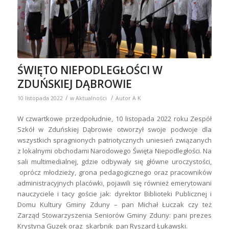
ŚWIĘTO NIEPODLEGŁOŚCI W
ZDUŃSKIEJ DĄBROWIE
/
/
10 listopada 2022
w
Aktualności
Autor
A K
W czwartkowe przedpołudnie, 10 listopada 2022 roku Zespół
Szkół w Zduńskiej Dąbrowie otworzył swoje podwoje dla
wszystkich spragnionych patriotycznych uniesień związanych
z lokalnymi obchodami Narodowego Święta Niepodległości. Na
sali multimedialnej, gdzie odbywały się główne uroczystości,
oprócz młodzieży, grona pedagogicznego oraz pracowników
administracyjnych placówki, pojawili się również emerytowani
nauczyciele i tacy goście jak: dyrektor Biblioteki Publicznej i
Domu Kultury Gminy Zduny – pan Michał Łuczak czy też
Zarząd Stowarzyszenia Seniorów Gminy Zduny: pani prezes
Krystyna Guzek oraz skarbnik pan Ryszard Łukawski.