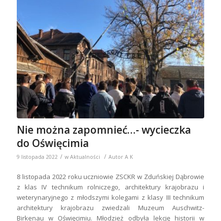
Nie można zapomnieć…- wycieczka
do Oświęcimia
/
/
9 listopada 2022
w
Aktualności
Autor
A K
8 listopada 2022 roku uczniowie ZSCKR w Zduńskiej Dąbrowie
z klas IV technikum rolniczego, architektury krajobrazu i
weterynaryjnego z młodszymi kolegami z klasy III technikum
architektury krajobrazu zwiedzali Muzeum Auschwitz-
Birkenau w Oświęcimiu. Młodzież odbyła lekcję historii w