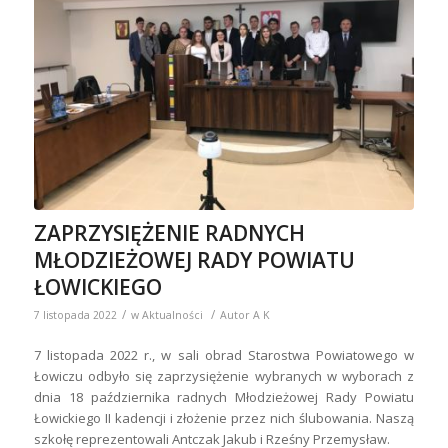
ZAPRZYSIĘŻENIE RADNYCH
MŁODZIEŻOWEJ RADY POWIATU
ŁOWICKIEGO
/
/
7 listopada 2022
w
Aktualności
Autor
A K
7 listopada 2022 r., w sali obrad Starostwa Powiatowego w
Łowiczu odbyło się zaprzysiężenie wybranych w wyborach z
dnia 18 października radnych Młodzieżowej Rady Powiatu
Łowickiego II kadencji i złożenie przez nich ślubowania. Naszą
szkołę reprezentowali Antczak Jakub i Rześny Przemysław.