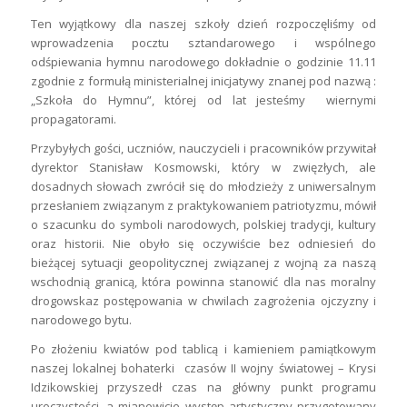
Ten wyjątkowy dla naszej szkoły dzień rozpoczęliśmy od
wprowadzenia pocztu sztandarowego i wspólnego
odśpiewania hymnu narodowego dokładnie o godzinie 11.11
zgodnie z formułą ministerialnej inicjatywy znanej pod nazwą :
„Szkoła do Hymnu”, której od lat jesteśmy wiernymi
propagatorami.
Przybyłych gości, uczniów, nauczycieli i pracowników przywitał
dyrektor Stanisław Kosmowski, który w zwięzłych, ale
dosadnych słowach zwrócił się do młodzieży z uniwersalnym
przesłaniem związanym z praktykowaniem patriotyzmu, mówił
o szacunku do symboli narodowych, polskiej tradycji, kultury
oraz historii. Nie obyło się oczywiście bez odniesień do
bieżącej sytuacji geopolitycznej związanej z wojną za naszą
wschodnią granicą, która powinna stanowić dla nas moralny
drogowskaz postępowania w chwilach zagrożenia ojczyzny i
narodowego bytu.
Po złożeniu kwiatów pod tablicą i kamieniem pamiątkowym
naszej lokalnej bohaterki czasów II wojny światowej – Krysi
Idzikowskiej przyszedł czas na główny punkt programu
uroczystości, a mianowicie występ artystyczny przygotowany