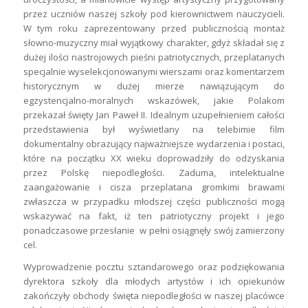
przez uczniów naszej szkoły pod kierownictwem nauczycieli.
W tym roku zaprezentowany przed publicznością montaż
słowno-muzyczny miał wyjątkowy charakter, gdyż składał się z
dużej ilości nastrojowych pieśni patriotycznych, przeplatanych
specjalnie wyselekcjonowanymi wierszami oraz komentarzem
historycznym w dużej mierze nawiązującym do
egzystencjalno-moralnych wskazówek, jakie Polakom
przekazał święty Jan Paweł II. Idealnym uzupełnieniem całości
przedstawienia był wyświetlany na telebimie film
dokumentalny obrazujący najważniejsze wydarzenia i postaci,
które na początku XX wieku doprowadziły do odzyskania
przez Polskę niepodległości. Zaduma, intelektualne
zaangażowanie i cisza przeplatana gromkimi brawami
zwłaszcza w przypadku młodszej części publiczności mogą
wskazywać na fakt, iż ten patriotyczny projekt i jego
ponadczasowe przesłanie w pełni osiągnęły swój zamierzony
cel.
Wyprowadzenie pocztu sztandarowego oraz podziękowania
dyrektora szkoły dla młodych artystów i ich opiekunów
zakończyły obchody święta niepodległości w naszej placówce