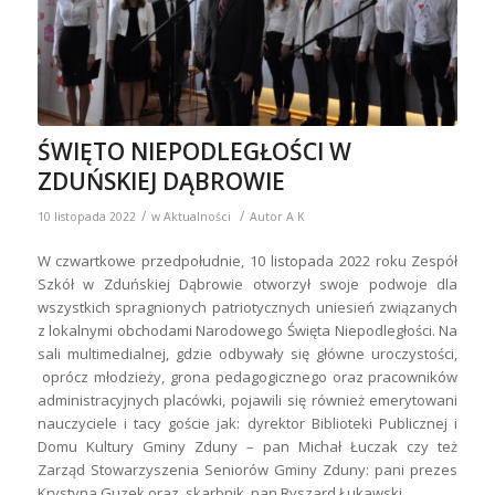
ŚWIĘTO NIEPODLEGŁOŚCI W
ZDUŃSKIEJ DĄBROWIE
/
/
10 listopada 2022
w
Aktualności
Autor
A K
W czwartkowe przedpołudnie, 10 listopada 2022 roku Zespół
Szkół w Zduńskiej Dąbrowie otworzył swoje podwoje dla
wszystkich spragnionych patriotycznych uniesień związanych
z lokalnymi obchodami Narodowego Święta Niepodległości. Na
sali multimedialnej, gdzie odbywały się główne uroczystości,
oprócz młodzieży, grona pedagogicznego oraz pracowników
administracyjnych placówki, pojawili się również emerytowani
nauczyciele i tacy goście jak: dyrektor Biblioteki Publicznej i
Domu Kultury Gminy Zduny – pan Michał Łuczak czy też
Zarząd Stowarzyszenia Seniorów Gminy Zduny: pani prezes
Krystyna Guzek oraz skarbnik pan Ryszard Łukawski.