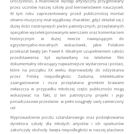
uroczystości, a mianowicie występ artystyczny przygotowany
przez uczniów naszej szkoły pod kierownictwem nauczycieli.
W tym roku zaprezentowany przed publicznością montaż
słowno-muzyczny miał wyjątkowy charakter, gdyż składał się z
dużej ilości nastrojowych pieśni patriotycznych, przeplatanych
specjalnie wyselekcjonowanymi wierszami oraz komentarzem
historycznym w dużej mierze nawiązującym do
egzystencjalno-moralnych wskazówek, jakie Polakom
przekazał święty Jan Paweł II. Idealnym uzupełnieniem całości
przedstawienia był wyświetlany na telebimie film
dokumentalny obrazujący najważniejsze wydarzenia i postaci,
które na początku XX wieku doprowadziły do odzyskania
przez Polskę niepodległości. Zaduma, intelektualne
zaangażowanie i cisza przeplatana gromkimi brawami
zwłaszcza w przypadku młodszej części publiczności mogą
wskazywać na fakt, iż ten patriotyczny projekt i jego
ponadczasowe przesłanie w pełni osiągnęły swój zamierzony
cel.
Wyprowadzenie pocztu sztandarowego oraz podziękowania
dyrektora szkoły dla młodych artystów i ich opiekunów
zakończyły obchody święta niepodległości w naszej placówce