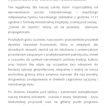
Ten wyjątkowy dla naszej szkoły dzień rozpoczęliśmy od
wprowadzenia pocztu sztandarowego i wspólnego
odśpiewania hymnu narodowego dokładnie o godzinie 11.11
zgodnie z formułą ministerialnej inicjatywy znanej pod nazwą :
„Szkoła do Hymnu”, której od lat jesteśmy wiernymi
propagatorami.
Przybyłych gości, uczniów, nauczycieli i pracowników przywitał
dyrektor Stanisław Kosmowski, który w zwięzłych, ale
dosadnych słowach zwrócił się do młodzieży z uniwersalnym
przesłaniem związanym z praktykowaniem patriotyzmu, mówił
o szacunku do symboli narodowych, polskiej tradycji, kultury
oraz historii. Nie obyło się oczywiście bez odniesień do
bieżącej sytuacji geopolitycznej związanej z wojną za naszą
wschodnią granicą, która powinna stanowić dla nas moralny
drogowskaz postępowania w chwilach zagrożenia ojczyzny i
narodowego bytu.
Po złożeniu kwiatów pod tablicą i kamieniem pamiątkowym
naszej lokalnej bohaterki czasów II wojny światowej – Krysi
Idzikowskiej przyszedł czas na główny punkt programu