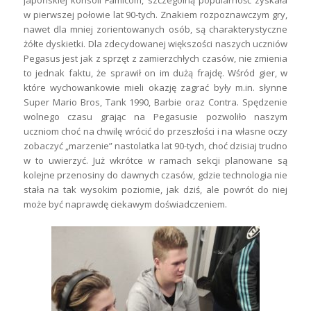
w pierwszej połowie lat 90-tych. Znakiem rozpoznawczym gry,
nawet dla mniej zorientowanych osób, są charakterystyczne
żółte dyskietki. Dla zdecydowanej większości naszych uczniów
Pegasus jest jak z sprzęt z zamierzchłych czasów, nie zmienia
to jednak faktu, że sprawił on im dużą frajdę. Wśród gier, w
które wychowankowie mieli okazję zagrać były m.in. słynne
Super Mario Bros, Tank 1990, Barbie oraz Contra. Spędzenie
wolnego czasu grając na Pegasusie pozwoliło naszym
uczniom choć na chwilę wrócić do przeszłości i na własne oczy
zobaczyć „marzenie” nastolatka lat 90-tych, choć dzisiaj trudno
w to uwierzyć. Już wkrótce w ramach sekcji planowane są
kolejne przenosiny do dawnych czasów, gdzie technologia nie
stała na tak wysokim poziomie, jak dziś, ale powrót do niej
może być naprawdę ciekawym doświadczeniem.