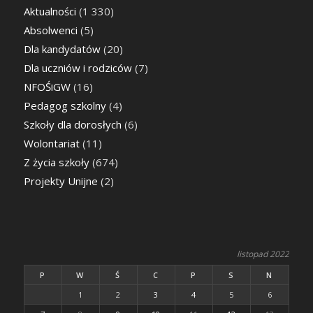
Aktualności
(1 330)
Absolwenci
(5)
Dla kandydatów
(20)
Dla uczniów i rodziców
(7)
NFOŚiGW
(16)
Pedagog szkolny
(4)
Szkoły dla dorosłych
(6)
Wolontariat
(11)
Z życia szkoły
(674)
Projekty Unijne
(2)
listopad 2022
P
W
Ś
C
P
S
N
1
2
3
4
5
6