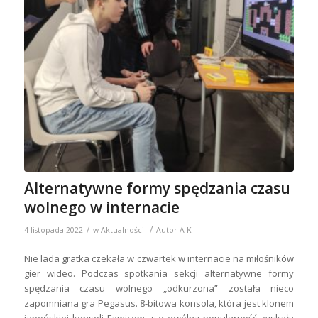
Alternatywne formy spędzania czasu
wolnego w internacie
/
/
4 listopada 2022
w
Aktualności
Autor
A K
Nie lada gratka czekała w czwartek w internacie na miłośników
gier wideo. Podczas spotkania sekcji alternatywne formy
spędzania czasu wolnego „odkurzona” została nieco
zapomniana gra Pegasus. 8-bitowa konsola, która jest klonem
japońskiej konsoli Famicom, szczególną popularność zyskała