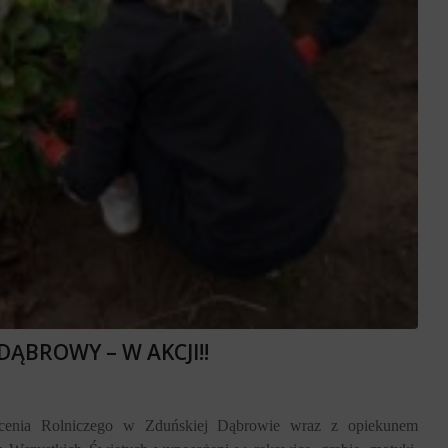
ĄBROWY – W AKCJI!!
łcenia Rolniczego w Zduńskiej Dąbrowie wraz z opiekunem