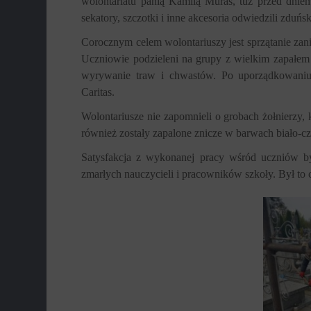
wolontariatu panią Kamilą Muras, tuż przed dnie
sekatory, szczotki i inne akcesoria odwiedzili zduńs
Corocznym celem wolontariuszy jest sprzątanie zan
Uczniowie podzieleni na grupy z wielkim zapałem w
wyrywanie traw i chwastów. Po uporządkowaniu 
Caritas.
Wolontariusze nie zapomnieli o grobach żołnierzy,
również zostały zapalone znicze w barwach biało-c
Satysfakcja z wykonanej pracy wśród uczniów b
zmarłych nauczycieli i pracowników szkoły. Był to 