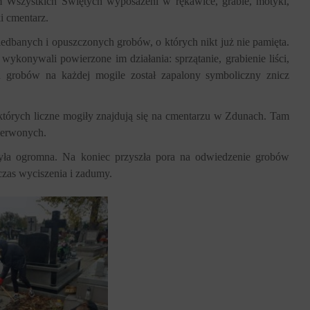
m Wszystkich Świętych wyposażeni w rękawice, grabie, motyki,
ki cmentarz.
iedbanych i opuszczonych grobów, o których nikt już nie pamięta.
ykonywali powierzone im działania: sprzątanie, grabienie liści,
grobów na każdej mogile został zapalony symboliczny znicz
 których liczne mogiły znajdują się na cmentarzu w Zdunach. Tam
zerwonych.
yła ogromna. Na koniec przyszła pora na odwiedzenie grobów
czas wyciszenia i zadumy.