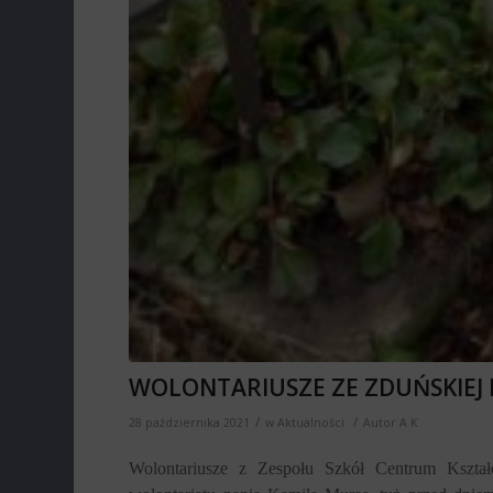
WOLONTARIUSZE ZE ZDUŃSKIEJ D
/
/
28 października 2021
w
Aktualności
Autor
A K
Wolontariusze z Zespołu Szkół Centrum Kszta