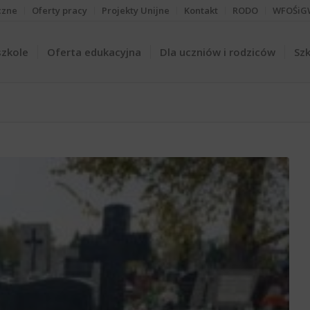
czne
Oferty pracy
Projekty Unijne
Kontakt
RODO
WFOŚiG
szkole
Oferta edukacyjna
Dla uczniów i rodziców
Szk