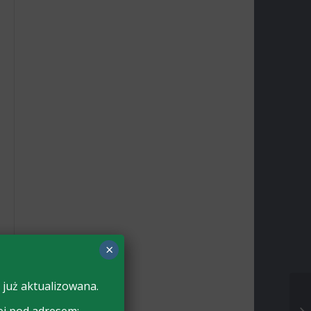
×
 już aktualizowana.