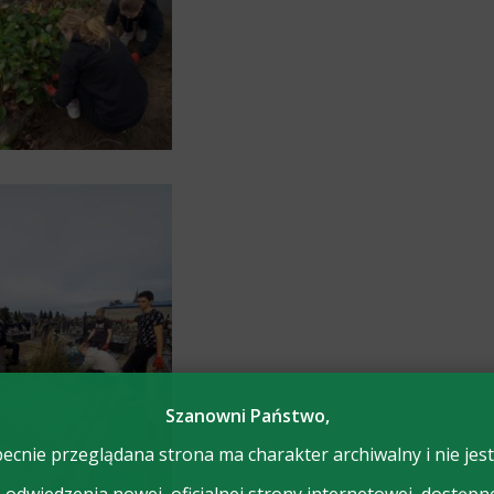
Szanowni Państwo,
ecnie przeglądana strona ma charakter archiwalny i nie jest