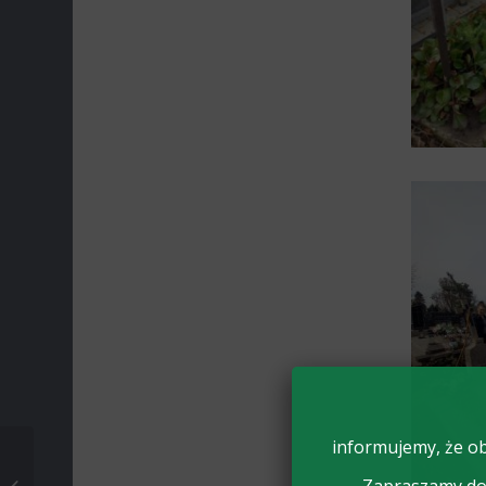
informujemy, że ob
TURNIEJ FINAŁOWY
MISTRZOSTW POLSKI