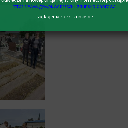
odwiedzenia nowej, oficjalnej strony internetowej, dostępn
https://www.gov.pl/web/zsckr-zdunska-dabrowa
Dziękujemy za zrozumienie.