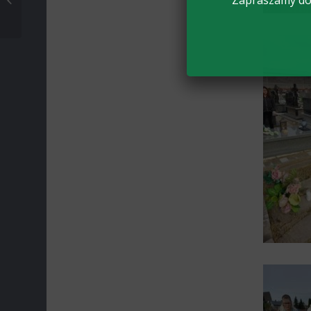
Zapraszamy do 
SZKÓŁ ROLNICZYCH W
PIŁCE NOŻNEJ DZI...