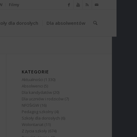
W
Filmy
oły dla dorosłych
Dla absolwentów
KATEGORIE
Aktualności
(1 330)
Absolwenci
(5)
Dla kandydatów
(20)
Dla uczniów i rodziców
(7)
NFOŚiGW
(16)
Pedagog szkolny
(4)
Szkoły dla dorosłych
(6)
Wolontariat
(11)
Z życia szkoły
(674)