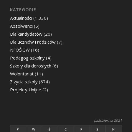
KATEGORIE
Aktualności
(1 330)
Absolwenci
(5)
Dla kandydatów
(20)
Dla uczniów i rodziców
(7)
NFOŚiGW
(16)
Pedagog szkolny
(4)
Szkoły dla dorosłych
(6)
Wolontariat
(11)
Z życia szkoły
(674)
Projekty Unijne
(2)
październik 2021
P
W
Ś
C
P
S
N