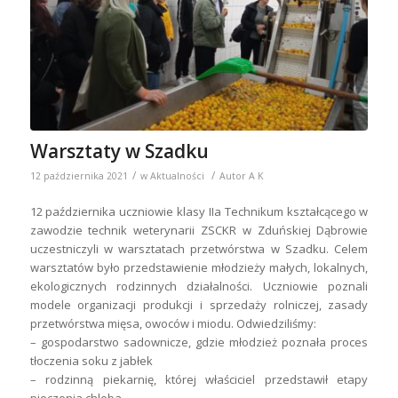
Warsztaty w Szadku
/
/
12 października 2021
w
Aktualności
Autor
A K
12 października uczniowie klasy IIa Technikum kształcącego w
zawodzie technik weterynarii ZSCKR w Zduńskiej Dąbrowie
uczestniczyli w warsztatach przetwórstwa w Szadku. Celem
warsztatów było przedstawienie młodzieży małych, lokalnych,
ekologicznych rodzinnych działalności. Uczniowie poznali
modele organizacji produkcji i sprzedaży rolniczej, zasady
przetwórstwa mięsa, owoców i miodu. Odwiedziliśmy:
– gospodarstwo sadownicze, gdzie młodzież poznała proces
tłoczenia soku z jabłek
– rodzinną piekarnię, której właściciel przedstawił etapy
pieczenia chleba