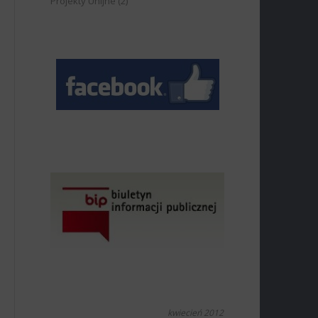
Projekty Unijne
(2)
kwiecień 2012