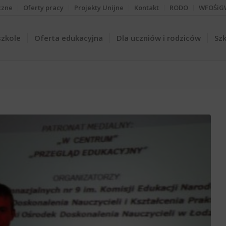
czne
Oferty pracy
Projekty Unijne
Kontakt
RODO
WFOŚiG
szkole
Oferta edukacyjna
Dla uczniów i rodziców
Szk