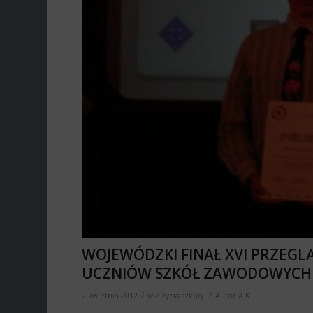
WOJEWÓDZKI FINAŁ XVI PRZEGL
UCZNIÓW SZKÓŁ ZAWODOWYCH
/
/
2 kwietnia 2012
w
Z życia szkoły
Autor
A K