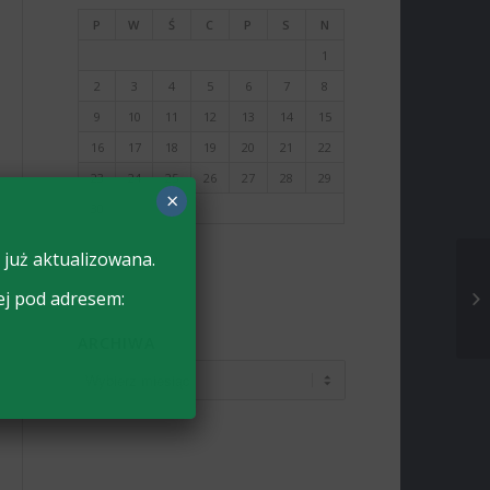
P
W
Ś
C
P
S
N
1
2
3
4
5
6
7
8
9
10
11
12
13
14
15
16
17
18
19
20
21
22
23
24
25
26
27
28
29
×
30
 już aktualizowana.
« mar
maj »
ej pod adresem:
ARCHIWA