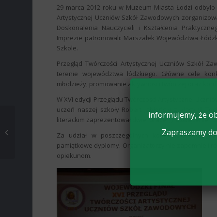
29 marca 2012 roku w Muzeum Miasta Łodzi odbyło 
Artystycznej Uczniów Szkół Zawodowych zorganizowa
Doskonalenia Nauczycieli i Kształcenia Praktyczn
Imprezie patronowali: Marszałek Województwa Łódzk
Szkole.
Przegląd Twórczości Artystycznej Uczniów Szkół Z
terenie województwa łódzkiego. Główne cele konk
młodzieży, promowanie aktywności twórczej oraz konfr
W XVI edycji Przeglądu Twórczości Artystycznej Uczni
uczeń naszej szkoły Robert Jabłoński z klasy III Te
informujemy, że ob
BY WYGRAĆ Z
literackim zaprezentował dwie prace: ,,Poświęcenie” o
CHOROBĄ POTRZEBNI
Zapraszamy do 
Za udział w poszczególnych konkursach: fotograf
SĄ DAWCY SZPIKU
pamiątkowe dyplomy. Organizatorzy nie zapomnieli r
KOSTNEGO
opiekunom.