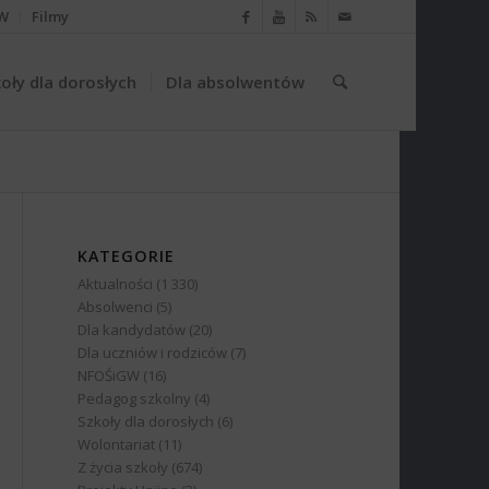
W
Filmy
oły dla dorosłych
Dla absolwentów
KATEGORIE
Aktualności
(1 330)
Absolwenci
(5)
Dla kandydatów
(20)
Dla uczniów i rodziców
(7)
NFOŚiGW
(16)
Pedagog szkolny
(4)
Szkoły dla dorosłych
(6)
Wolontariat
(11)
Z życia szkoły
(674)