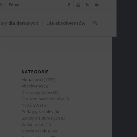
W
Filmy
oły dla dorosłych
Dla absolwentów
KATEGORIE
Aktualności
(1 330)
Absolwenci
(5)
Dla kandydatów
(20)
Dla uczniów i rodziców
(7)
NFOŚiGW
(16)
Pedagog szkolny
(4)
Szkoły dla dorosłych
(6)
Wolontariat
(11)
Z życia szkoły
(674)