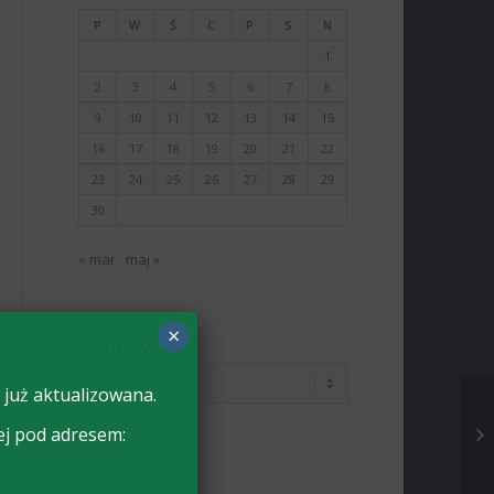
P
W
Ś
C
P
S
N
1
2
3
4
5
6
7
8
9
10
11
12
13
14
15
16
17
18
19
20
21
22
23
24
25
26
27
28
29
30
« mar
maj »
×
ARCHIWA
 już aktualizowana.
ej pod adresem: