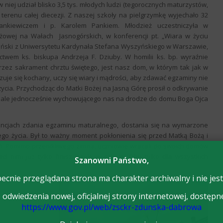
 niej udział blisko 3,5 tys. młodych ludzi (tegorocznych maturzystów,
erenu całej diecezji. Z naszej szkoły na pielgrzymkę wyjechało 32
nkiewiczem i p. Karolem Pankiem. Młodzież uczestniczyła w
owej na Wałach Jasnogórskich, w konferencji pt. „Wiara w życiu
abiński z Uniwersytetu Kardynała Stefana Wyszyńskiego w Warszawie,
wem ks. biskupa Andrzeja F. Dziuby. W homilii ks. bp. wyraźnie
rzez sakrament chrztu świętego, jest nasz dom, w którym tak jak w
zuje się kochany, uczy się wiary i mądrości, aby zdawać egzaminy nie
 życia. Przychodząc do Matki Bożej na Jasną Górę prosił o odkrywanie
ale jednocześnie wychowującego nas na drodze do domu Boga Ojca
ntencjach zdania egzaminu maturalnego, dostania się na wymarzone
zego życia. Był to ważny moment pokłonienia się przed Matką Bożą i
eń. Pomimo przenikliwego zimna, uczniowie wracali do swoich domów
d nimi już tylko finisz nauki w szkole. Oby tylko dla wszystkich
Szanowni Państwo,
ecnie przeglądana strona ma charakter archiwalny i nie jest
odwiedzenia nowej, oficjalnej strony internetowej, dostępn
https://www.gov.pl/web/zsckr-zdunska-dabrowa