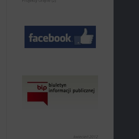
Projekty Unijne
(2)
kwiecień 2012