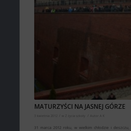
MATURZYŚCI NA JASNEJ GÓRZE
/
/
3 kwietnia 2012
w
Z życia szkoły
Autor
A K
31 marca 2012 roku, w wielkim chłodzie i deszczu