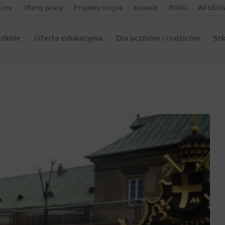
czne
Oferty pracy
Projekty Unijne
Kontakt
RODO
WFOŚiG
szkole
Oferta edukacyjna
Dla uczniów i rodziców
Szk