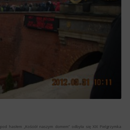
, pod hasłem „Kościół naszym domem” odbyła się XIX Pielgrzymka