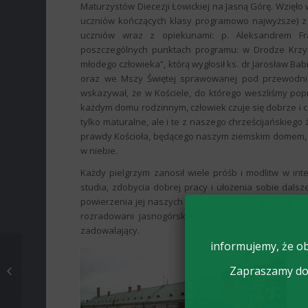
Maturzystów Diecezji Łowickiej na Jasną Górę. Wzięło w
uczniów kończących klasy programowo najwyższe) z t
uczniów wraz z opiekunami: p. Aleksandrem Fra
poszczególnych punktach programu: w Drodze Krzyż
młodego człowieka”, którą wygłosił ks. dr Jarosław B
oraz we Mszy Świętej sprawowanej pod przewodnict
wskazywał, że w Kościele, do którego weszliśmy pop
każdym domu rodzinnym, człowiek czuje się dobrze i c
tylko maturalne, ale i te z naszego chrześcijańskiego
prawdy Kościoła, będącego naszym ziemskim domem, 
w niebie.
Każdy pielgrzym zanosił wiele próśb i modlitw w i
studia, zdobycia dobrej pracy i ułożenia sobie dals
powierzenia jej naszych najskrytszych spraw i marz
rozradowani jasnogórskim spotkaniem. A teraz prze
zadowalający.
informujemy, że ob
WOJEWÓDZKI FINAŁ XVI
PRZEGLĄDU
Zapraszamy do 
TWÓRCZOŚCI
ARTYSTYCZNEJ
UCZNIÓW SZKÓŁ...