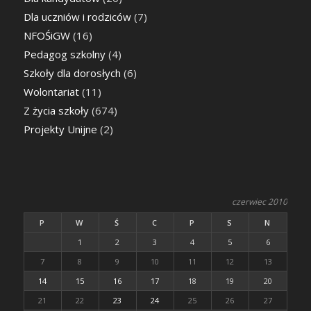
Dla uczniów i rodziców
(7)
NFOŚiGW
(16)
Pedagog szkolny
(4)
Szkoły dla dorosłych
(6)
Wolontariat
(11)
Z życia szkoły
(674)
Projekty Unijne
(2)
czerwiec 2010
P
W
Ś
C
P
S
N
1
2
3
4
5
6
7
8
9
10
11
12
13
14
15
16
17
18
19
20
21
22
23
24
25
26
27