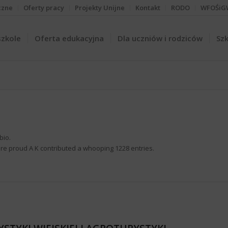
czne
Oferty pracy
Projekty Unijne
Kontakt
RODO
WFOŚiG
szkole
Oferta edukacyjna
Dla uczniów i rodziców
Szk
bio.
 are proud
A K
contributed a whooping 1228 entries.