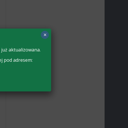
×
 już aktualizowana.
ej pod adresem: