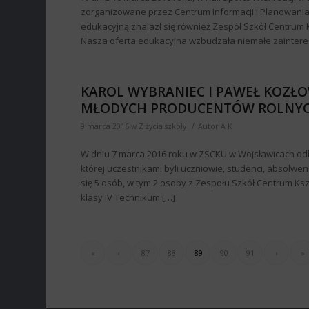
zorganizowane przez Centrum Informacji i Planowania
edukacyjną znalazł się również Zespół Szkół Centrum K
Nasza oferta edukacyjna wzbudzała niemałe zainter
KAROL WYBRANIEC I PAWEŁ KOZŁO
MŁODYCH PRODUCENTÓW ROLNY
/
9 marca 2016
w
Z życia szkoły
Autor
A K
W dniu 7 marca 2016 roku w ZSCKU w Wojsławicach od
której uczestnikami byli uczniowie, studenci, absolwen
się 5 osób, w tym 2 osoby z Zespołu Szkół Centrum Ksz
klasy IV Technikum […]
«
‹
87
88
89
90
91
›
»