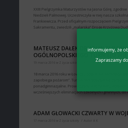
XXIII Pielgrzymka Maturzystów na Jasna Górę, zgodnie z
Niedzieli Palmowej. Uczestniczyła w niej nasza szkoln
Frankiewicza. Przed oficjalnym rozpoczęciem Pielgrzymk
Sakramentu, zwiedzili „malarską” Drogę Krzyżową Dud
MATEUSZ DAŁEK DRUGI W ELIMIN
informujemy, że ob
OGÓLNOPOLSKIEGO TURNIEJU WIE
Zapraszamy do 
/
19 marca 2016
w
Z życia szkoły
Autor
A K
18 marca 2016 roku w Łowiczu odbyły się eliminacje p
zapobiega pożarom”. Turniej ten odbywa się corocznie
ponadgimnazjalne. Prowadzony jest na kilku etapach
wcześniejszych eliminacjach szkolnych i gminnych, do
ADAM GŁOWACKI CZWARTY W WOJE
/
17 marca 2016
w
Z życia szkoły
Autor
A K