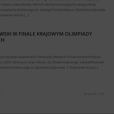
 Kariery Zawodowej. Wśród szkół prezentujących swoją ofertę
ształcenia Rolniczego im. Jadwigi Dziubińskiej w Zduńskiej Dąbrowie.
esowanie wśród […]
WSKI W FINALE KRAJOWYM OLIMPIADY
CH
był się etap wojewódzki Olimpiady Młodych Producentów Rolnych,
ci szkól rolniczych oraz rolnicy. Do finału krajowego zakwalifikowało
tałcenia Rolniczego w Zduńskiej Dąbrowie: 1. Wybraniec Karol, z
Strona 89 z 123