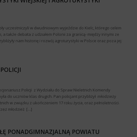
STYKI WIEJSKIEJ I AGROTURYSTYKI
oły uczestniczyli w dwudniowym wyjeździe do Kielc, którego celem
, a także debata z udziałem Polonii za granicą- między innymi ze
ybliżyły nam historię i rozwój agroturystyki w Polsce oraz poza jej
POLICJI
nkcjonariusz Policji z Wydziału do Spraw Nieletnich Komendy
ła do uczniów klas drugich. Pan policjant przybliżył młodzieży
nich w związku z ukończeniem 17 roku życia, oraz pełnoletności.
rzez młodzież […]
KOŁĘ PONADGIMNAZJALNĄ POWIATU