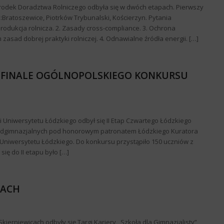
rodek Doradztwa Rolniczego odbyła się w dwóch etapach. Pierwszy
 :Bratoszewice, Piotrków Trybunalski, Kościerzyn. Pytania
rodukcja rolnicza. 2. Zasady cross-compliance. 3. Ochrona
sad dobrej praktyki rolniczej. 4. Odnawialne źródła energii. […]
 FINALE OGÓLNOPOLSKIEGO KONKURSU
ji Uniwersytetu Łódzkiego odbył się II Etap Czwartego Łódzkiego
adgimnazjalnych pod honorowym patronatem Łódzkiego Kuratora
 Uniwersytetu Łódzkiego. Do konkursu przystąpiło 150 uczniów z
ę do II etapu było […]
CACH
Skierniewicach odbyły się Targi Kariery ,,Szkoła dla Gimnazjalisty”