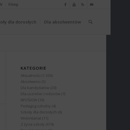
W
Filmy
oły dla dorosłych
Dla absolwentów
KATEGORIE
Aktualności
(1 330)
Absolwenci
(5)
Dla kandydatów
(20)
Dla uczniów i rodziców
(7)
NFOŚiGW
(16)
Pedagog szkolny
(4)
Szkoły dla dorosłych
(6)
Wolontariat
(11)
Z życia szkoły
(674)