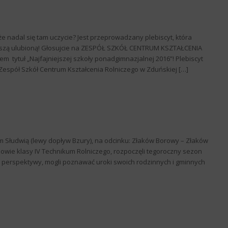
że nadal się tam uczycie? Jest przeprowadzany plebiscyt, która
Waszą ulubioną! Głosujcie na ZESPÓŁ SZKÓŁ CENTRUM KSZTAŁCENIA
ytuł „Najfajniejszej szkoły ponadgimnazjalnej 2016”! Plebiscyt
espół Szkół Centrum Kształcenia Rolniczego w Zduńskiej […]
wem Słudwią (lewy dopływ Bzury), na odcinku: Złaków Borowy – Złaków
iowie klasy IV Technikum Rolniczego, rozpoczęli tegoroczny sezon
j perspektywy, mogli poznawać uroki swoich rodzinnych i gminnych