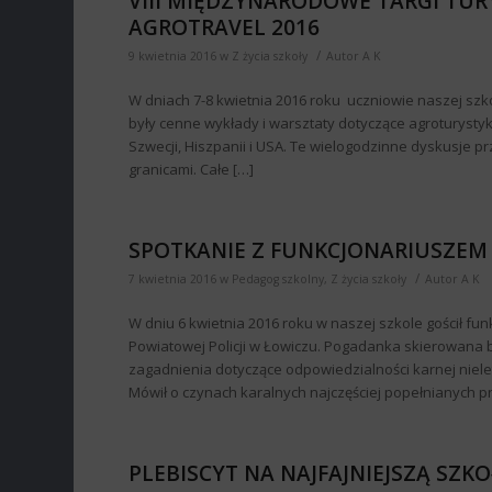
VIII MIĘDZYNARODOWE TARGI TURY
AGROTRAVEL 2016
/
9 kwietnia 2016
w
Z życia szkoły
Autor
A K
W dniach 7-8 kwietnia 2016 roku uczniowie naszej szk
były cenne wykłady i warsztaty dotyczące agroturystyki
Szwecji, Hiszpanii i USA. Te wielogodzinne dyskusje prz
granicami. Całe […]
SPOTKANIE Z FUNKCJONARIUSZEM 
/
7 kwietnia 2016
w
Pedagog szkolny
,
Z życia szkoły
Autor
A K
W dniu 6 kwietnia 2016 roku w naszej szkole gościł fu
Powiatowej Policji w Łowiczu. Pogadanka skierowana by
zagadnienia dotyczące odpowiedzialności karnej nielet
Mówił o czynach karalnych najczęściej popełnianych p
PLEBISCYT NA NAJFAJNIEJSZĄ SZ