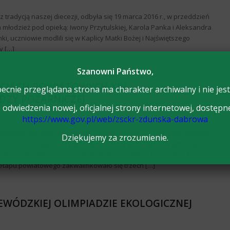
 tradycją naszej diecezji, odbyła się 19 marca 2016 r., w przeddzień
a młodzież pod opieką: Iwony Przytulskiej, Karola Panka i Aleksandra
i, uczniowie modlili się w Kaplicy Matki Bożej i Najświętszego
y […]
Szanowni Państwo,
ACJACH POWIATOWYCH XIV
ecnie przeglądana strona ma charakter archiwalny i nie jest
DZY POŻARNICZEJ
odwiedzenia nowej, oficjalnej strony internetowej, dostępn
https://www.gov.pl/web/zsckr-zdunska-dabrowa
owiatowe XIV Ogólnopolskiego Turnieju Wiedzy Pożarniczej „Młodzież
Dziękujemy za zrozumienie.
 w trzech kategoriach wiekowych: szkoły podstawowe, gimnazjalne i
: szkolnym, gminnym, powiatowym, wojewódzkim i krajowym. Po
 etapu powiatowego zakwalifikowało się trzech […]
WÓDZKIEJ OLIMPIADZIE EKOLOGICZNEJ