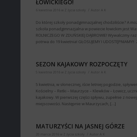
ŁOWICKIEGO!
/
6 kwietnia 2016
w
Z życia szkoły
Autor
A K
Do której szkoły ponadgimnazjalnej chodziliście? A mo
szkoła ponadgimnazjalna w powiecie łowickim jest 
ROLNICZEGO W ZDUŃSKIEJ DĄBROWIE! Wywalczmy razem t
potrwa do 19 kwietnia! GŁOSUJEMY I UDOSTĘPNIAMY!! Z
SEZON KAJAKOWY ROZPOCZĘTY
/
5 kwietnia 2016
w
Z życia szkoły
Autor
A K
5 kwietnia, w słonecznej, iście letniej pogodzie, spły
Kościelny – Retki – Maurzyce – Klewków – Łowicz, uczn
kajakowy. W pierwszej części spływu, zupełnie z nowe
miejscowości. Następnie w Maurzycach, […]
MATURZYŚCI NA JASNEJ GÓRZE
/
20 marca 2016
w
Z życia szkoły
Autor
A K