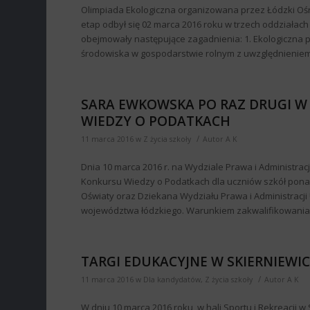
Olimpiada Ekologiczna organizowana przez Łódzki Oś
etap odbył się 02 marca 2016 roku w trzech oddziałach
obejmowały następujące zagadnienia: 1. Ekologiczna p
środowiska w gospodarstwie rolnym z uwzględnieniem za
SARA EWKOWSKA PO RAZ DRUGI W
WIEDZY O PODATKACH
/
11 marca 2016
w
Z życia szkoły
Autor
A K
Dnia 10 marca 2016 r. na Wydziale Prawa i Administrac
Konkursu Wiedzy o Podatkach dla uczniów szkół pon
Oświaty oraz Dziekana Wydziału Prawa i Administracji
województwa łódzkiego. Warunkiem zakwalifikowania si
TARGI EDUKACYJNE W SKIERNIEWI
/
11 marca 2016
w
Dla kandydatów
,
Z życia szkoły
Autor
A K
W dniu 10 marca 2016 roku, w hali Sportu i Rekreacji w 