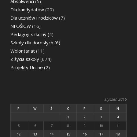
Absolwenci
(5)
Dla kandydatów
(20)
Dla uczniów i rodziców
(7)
NFOŚiGW
(16)
Pedagog szkolny
(4)
Szkoły dla dorosłych
(6)
Wolontariat
(11)
Z życia szkoły
(674)
Projekty Unijne
(2)
styczeń 2015
P
W
Ś
C
P
S
N
1
2
3
4
5
6
7
8
9
10
11
12
13
14
15
16
17
18