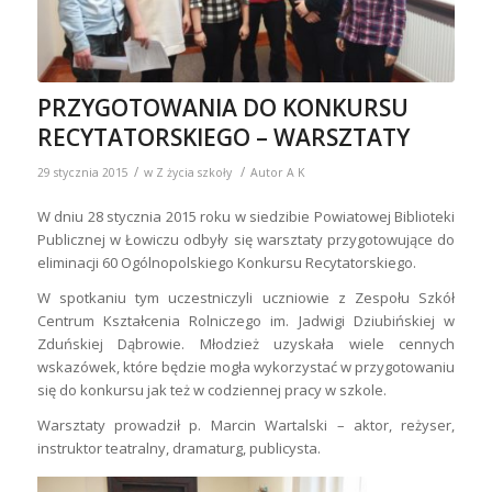
PRZYGOTOWANIA DO KONKURSU
RECYTATORSKIEGO – WARSZTATY
/
/
29 stycznia 2015
w
Z życia szkoły
Autor
A K
W dniu 28 stycznia 2015 roku w siedzibie Powiatowej Biblioteki
Publicznej w Łowiczu odbyły się warsztaty przygotowujące do
eliminacji 60 Ogólnopolskiego Konkursu Recytatorskiego.
W spotkaniu tym uczestniczyli uczniowie z Zespołu Szkół
Centrum Kształcenia Rolniczego im. Jadwigi Dziubińskiej w
Zduńskiej Dąbrowie. Młodzież uzyskała wiele cennych
wskazówek, które będzie mogła wykorzystać w przygotowaniu
się do konkursu jak też w codziennej pracy w szkole.
Warsztaty prowadził p. Marcin Wartalski – aktor, reżyser,
instruktor teatralny, dramaturg, publicysta.