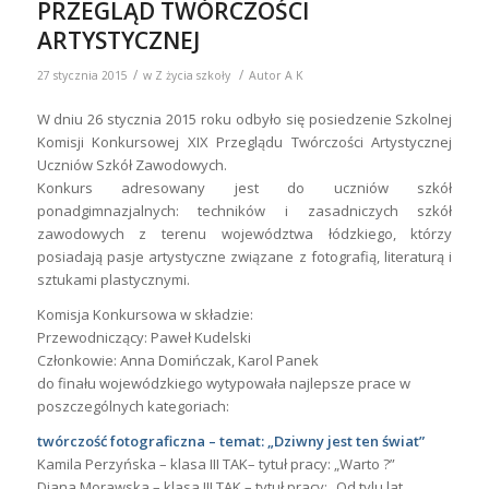
PRZEGLĄD TWÓRCZOŚCI
ARTYSTYCZNEJ
/
/
27 stycznia 2015
w
Z życia szkoły
Autor
A K
W dniu 26 stycznia 2015 roku odbyło się posiedzenie Szkolnej
Komisji Konkursowej XIX Przeglądu Twórczości Artystycznej
Uczniów Szkół Zawodowych.
Konkurs adresowany jest do uczniów szkół
ponadgimnazjalnych: techników i zasadniczych szkół
zawodowych z terenu województwa łódzkiego, którzy
posiadają pasje artystyczne związane z fotografią, literaturą i
sztukami plastycznymi.
Komisja Konkursowa w składzie:
Przewodniczący: Paweł Kudelski
Członkowie: Anna Domińczak, Karol Panek
do finału wojewódzkiego wytypowała najlepsze prace w
poszczególnych kategoriach:
twórczość fotograficzna – temat: „Dziwny jest ten świat”
Kamila Perzyńska – klasa III TAK– tytuł pracy: „Warto ?”
Diana Morawska – klasa III TAK – tytuł pracy: „Od tylu lat