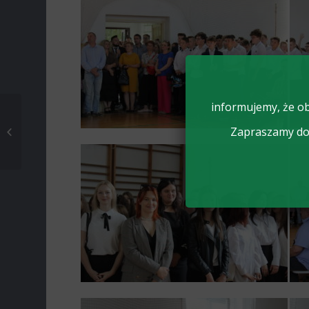
informujemy, że ob
III Narodowy Dzień
Zapraszamy do 
Kukurydzy w
Zduńskiej Dąbrowie