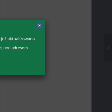
×
 już aktualizowana.
ej pod adresem: