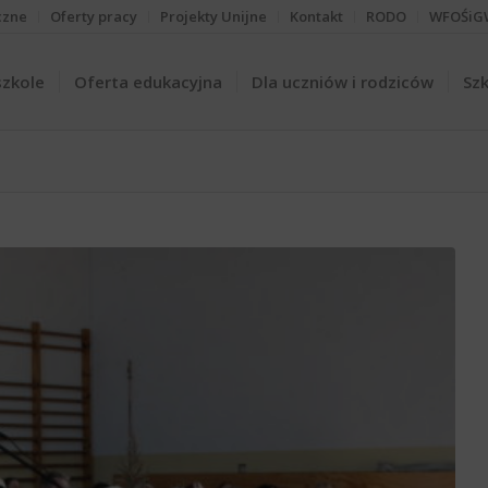
czne
Oferty pracy
Projekty Unijne
Kontakt
RODO
WFOŚiG
szkole
Oferta edukacyjna
Dla uczniów i rodziców
Szk