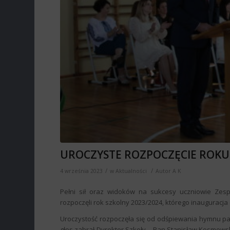
UROCZYSTE ROZPOCZĘCIE ROKU
/
/
4 września 2023
w
Aktualności
Autor
A K
Pełni sił oraz widoków na sukcesy uczniowie Zesp
rozpoczęli rok szkolny 2023/2024, którego inauguracja 
Uroczystość rozpoczęła się od odśpiewania hymnu pa
głos zabrał Dyrektor Szkoły – Pan Stanisław Kosmowsk