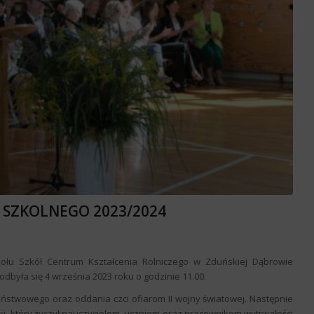
 SZKOLNEGO 2023/2024
ołu Szkół Centrum Kształcenia Rolniczego w Zduńskiej Dąbrowie
odbyła się 4 września 2023 roku o godzinie 11.00.
ństwowego oraz oddania czci ofiarom II wojny światowej. Następnie
i, który życzył nauczycielom, uczniom oraz pracownikom wytrwałości