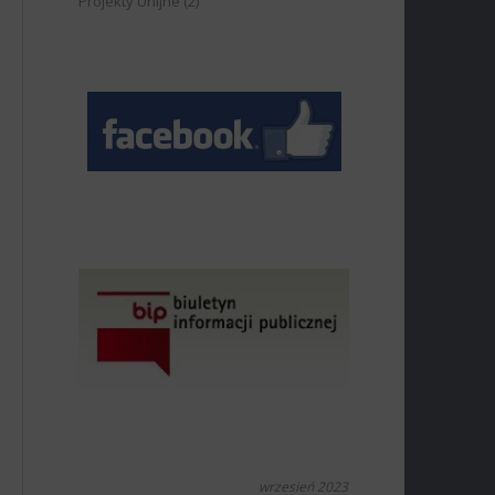
Projekty Unijne
(2)
wrzesień 2023