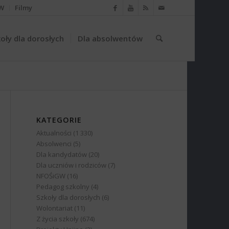
W
Filmy
oły dla dorosłych
Dla absolwentów
KATEGORIE
Aktualności
(1 330)
Absolwenci
(5)
Dla kandydatów
(20)
Dla uczniów i rodziców
(7)
NFOŚiGW
(16)
Pedagog szkolny
(4)
Szkoły dla dorosłych
(6)
Wolontariat
(11)
Z życia szkoły
(674)