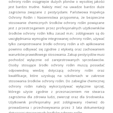
ochrony roślin osiągnięcie dużych plonów o wysokiej jakości
jest bardzo trudne. Należy mieć na uwadze bardzo duże
zagrożenia związane z pestycydami. Państwowa Inspekcja
Ochrony Roślin i Nasiennictwa przypomina, że bezpieczne
stosowanie chemicznych środków ochrony roślin powiązane
jest z przestrzeganiem przez profesjonalnych użytkowników
środków ochrony roślin kilku zasad m.in.: zobligowani są do
uwzględniania wymogów integrowanej ochrony roślin, używać
tylko zarejestrowane środki ochrony roślin a ich aplikowanie
powinno odbywać się zgodnie z etykietą oraz zachowaniem
warunków prawidłowego stosowania. Zakup pestycydów musi
pochodzić wyłącznie od zarejestrowanych sprzedawców.
Osoby stosujące środki ochrony roślin muszą posiadać
odpowiednią wiedzę dotyczącą ochrony roślin oraz
kwalifikacje, które uzyskują na szkoleniach w zakresie
stosowania środków ochrony roślin. Do zabiegów chemicznej
ochrony roślin należy wykorzystywać wyłącznie sprzęt,
którego użycie zgodnie z przeznaczeniem nie stwarza
zagrożenia dla zdrowia ludzi, zwierząt oraz dla środowiska.
Użytkownik profesjonalny jest zobligowany również do
prowadzenia i przechowywania przez 3 lata dokumentacji
dotyczącej stosowanych środków ochrony roślin.