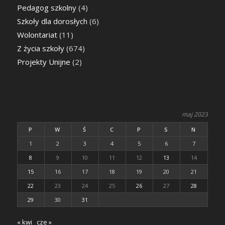
Pedagog szkolny
(4)
Szkoły dla dorosłych
(6)
Wolontariat
(11)
Z życia szkoły
(674)
Projekty Unijne
(2)
maj 2023
P
W
Ś
C
P
S
N
1
2
3
4
5
6
7
8
9
10
11
12
13
14
15
16
17
18
19
20
21
22
23
24
25
26
27
28
29
30
31
« kwi
cze »