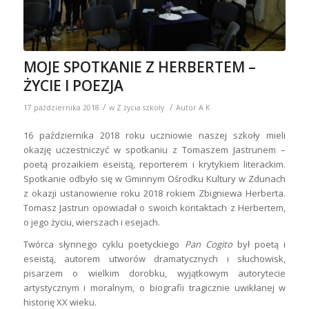
MOJE SPOTKANIE Z HERBERTEM –
ŻYCIE I POEZJA
/
/
17 października 2018
w
Z życia szkoły
Autor
A K
16 października 2018 roku uczniowie naszej szkoły mieli
okazję uczestniczyć w spotkaniu z Tomaszem Jastrunem –
poetą prozaikiem eseistą, reporterem i krytykiem literackim.
Spotkanie odbyło się w Gminnym Ośrodku Kultury w Zdunach
z okazji ustanowienie roku 2018 rokiem Zbigniewa Herberta.
Tomasz Jastrun opowiadał o swoich kontaktach z Herbertem,
o jego życiu, wierszach i esejach.
Twórca słynnego cyklu poetyckiego
Pan Cogito
był poetą i
eseistą, autorem utworów dramatycznych i słuchowisk,
pisarzem o wielkim dorobku, wyjątkowym autorytecie
artystycznym i moralnym, o biografii tragicznie uwikłanej w
historię XX wieku.