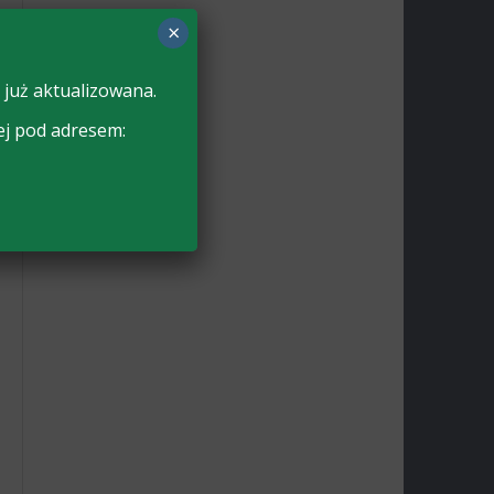
×
 już aktualizowana.
ej pod adresem: