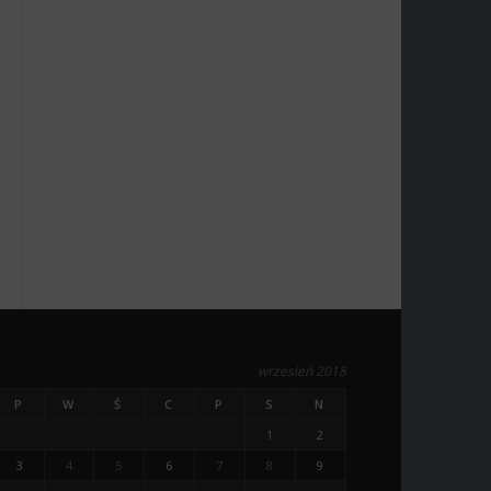
wrzesień 2018
P
W
Ś
C
P
S
N
1
2
3
4
5
6
7
8
9