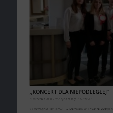
,,KONCERT DLA NIEPODLEGŁEJ”
/
/
28 września 2018
w
Z życia szkoły
Autor
A K
27 września 2018 roku w Muzeum w Łowiczu odbył się k