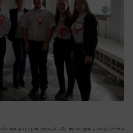
oncert pieśni patriotycznych „Dla niepodległej” z okazji 100-lecia