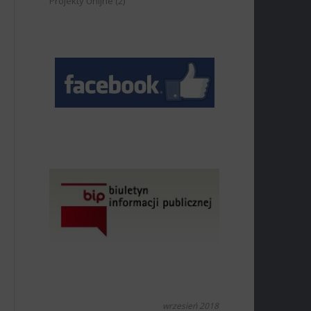
Projekty Unijne
(2)
wrzesień 2018