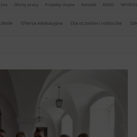
czne
Oferty pracy
Projekty Unijne
Kontakt
RODO
WFOŚiG
szkole
Oferta edukacyjna
Dla uczniów i rodziców
Szk