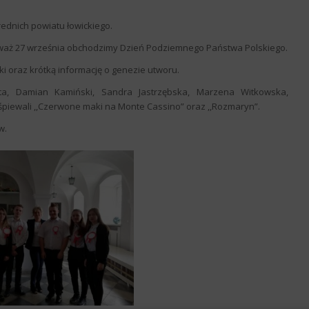
rednich powiatu łowickiego.
waż 27 września obchodzimy Dzień Podziemnego Państwa Polskiego.
ki oraz krótką informację o genezie utworu.
eta, Damian Kamiński, Sandra Jastrzębska, Marzena Witkowska,
śpiewali ,,Czerwone maki na Monte Cassino” oraz ,,Rozmaryn”.
w.