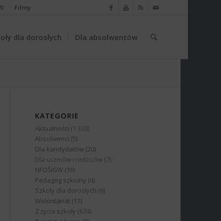
W
Filmy
oły dla dorosłych
Dla absolwentów
KATEGORIE
Aktualności
(1 330)
Absolwenci
(5)
Dla kandydatów
(20)
Dla uczniów i rodziców
(7)
NFOŚiGW
(16)
Pedagog szkolny
(4)
Szkoły dla dorosłych
(6)
Wolontariat
(11)
Z życia szkoły
(674)