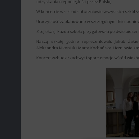
odzyskania niepodległości przez Polskę.
W koncercie wzięli udział uczniowie wszystkich szkół ś
Uroczystość zaplanowano w szczególnym dniu, ponie
Z tej okazji każda szkoła przygotowała po dwie piosen
Naszą szkołę godnie reprezentowali: Jakub Żaki
Aleksandra Nikoniuk i Marta Kochańska. Uczniowie za
Koncert wzbudził zachwyt i spore emocje wśród widzó