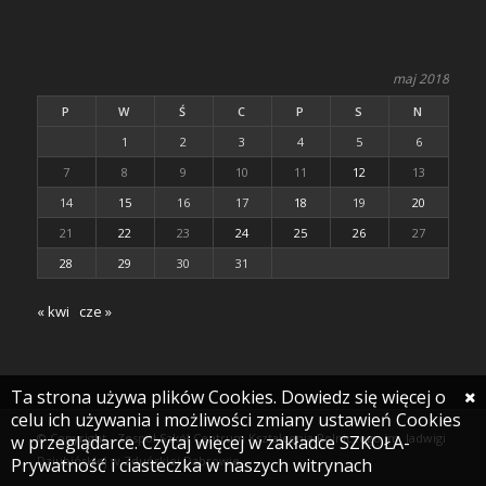
maj 2018
P
W
Ś
C
P
S
N
1
2
3
4
5
6
7
8
9
10
11
12
13
14
15
16
17
18
19
20
21
22
23
24
25
26
27
28
29
30
31
« kwi
cze »
Ta strona używa plików Cookies. Dowiedz się więcej o
celu ich używania i możliwości zmiany ustawień Cookies
© Copyright - Zespół Szkół Centrum Kształcenia Rolniczego im. Jadwigi
w przeglądarce. Czytaj więcej w zakładce SZKOŁA-
Dziubińskiej w Zduńskiej Dąbrowie
Prywatność i ciasteczka w naszych witrynach