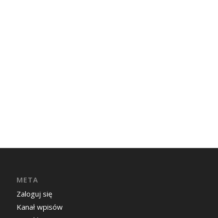
META
Zaloguj się
Kanał wpisów