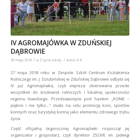
IV AGROMAJÓWKA W ZDUŃSKIEJ
DĄBROWIE
/
/
28 maja 2018
w
Z życia szkoły
Autor
A K
27 maja 2018 roku w Zespole Szkół Centrum Kształcenia
Rolniczego im. J. Dziubińskiej w Zduńskiej Dąbrowie odbyła się
IV już Agromajówka, czyli impreza skierowana przede
wszystkim do środowisk rolniczych i lokalnej społeczności
regionu łowickiego. Przedsięwzięcie pod hasłem ,,KONIE –
piękno i nie tylko…” miało na celu promocję koni, sportów
konnych oraz turystykę konną jako elementu zdrowego trybu
życia.
Część oficjalną tegorocznej Agromajówki rozpoczął jej
organizator i gospodarz, czyli dyrektor ZSCKR. im. Jadwigi