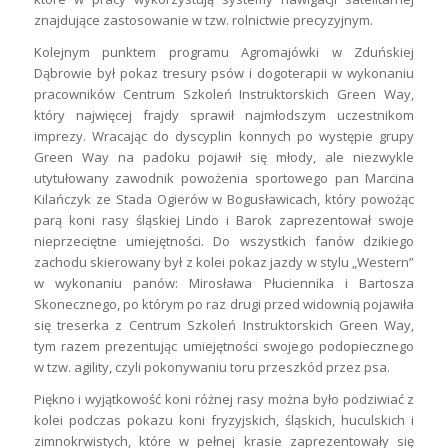
znajdujące zastosowanie w tzw. rolnictwie precyzyjnym.
Kolejnym punktem programu Agromajówki w Zduńskiej
Dąbrowie był pokaz tresury psów i dogoterapii w wykonaniu
pracowników Centrum Szkoleń Instruktorskich Green Way,
który najwięcej frajdy sprawił najmłodszym uczestnikom
imprezy. Wracając do dyscyplin konnych po występie grupy
Green Way na padoku pojawił się młody, ale niezwykle
utytułowany zawodnik powożenia sportowego pan Marcina
Kilańczyk ze Stada Ogierów w Bogusławicach, który powożąc
parą koni rasy śląskiej Lindo i Barok zaprezentował swoje
nieprzeciętne umiejętności. Do wszystkich fanów dzikiego
zachodu skierowany był z kolei pokaz jazdy w stylu „Western”
w wykonaniu panów: Mirosława Płuciennika i Bartosza
Skonecznego, po którym po raz drugi przed widownią pojawiła
się treserka z Centrum Szkoleń Instruktorskich Green Way,
tym razem prezentując umiejętności swojego podopiecznego
w tzw. agility, czyli pokonywaniu toru przeszkód przez psa.
Piękno i wyjątkowość koni różnej rasy można było podziwiać z
kolei podczas pokazu koni fryzyjskich, śląskich, huculskich i
zimnokrwistych, które w pełnej krasie zaprezentowały się