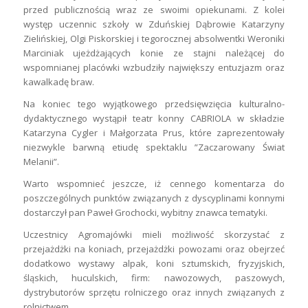
przed publicznością wraz ze swoimi opiekunami. Z kolei
występ uczennic szkoły w Zduńskiej Dąbrowie Katarzyny
Zielińskiej, Olgi Piskorskiej i tegorocznej absolwentki Weroniki
Marciniak ujeżdżających konie ze stajni należącej do
wspomnianej placówki wzbudziły największy entuzjazm oraz
kawalkadę braw.
Na koniec tego wyjątkowego przedsięwzięcia kulturalno-
dydaktycznego wystąpił teatr konny CABRIOLA w składzie
Katarzyna Cygler i Małgorzata Prus, które zaprezentowały
niezwykle barwną etiudę spektaklu ”Zaczarowany Świat
Melanii”.
Warto wspomnieć jeszcze, iż cennego komentarza do
poszczególnych punktów związanych z dyscyplinami konnymi
dostarczył pan Paweł Grochocki, wybitny znawca tematyki.
Uczestnicy Agromajówki mieli możliwość skorzystać z
przejażdżki na koniach, przejażdżki powozami oraz obejrzeć
dodatkowo wystawy alpak, koni sztumskich, fryzyjskich,
śląskich, huculskich, firm: nawozowych, paszowych,
dystrybutorów sprzętu rolniczego oraz innych związanych z
rolnictwem.