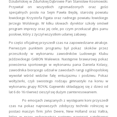
Dziubińskiej w Zduńskiej Dąbrowie Pan Stanisław Kosmowski.
Przywitał on wszystkich zgromadzonych oraz gości
specjalnych posła na Sejm Pawła Bejdę, starostę powiatu
łowickiego Krzystofa Figata oraz radnego powiatu łowickiego
Jerzego Wolskiego. W kilku słowach dyrektor szkoły omówił
program imprezy oraz jej cele, po czym przekazał głos panu
posłowi, który z życzył wszystkim udanej zabawy.
Po części oficjalnej przyszedł czas na zapowiedziane atrakcje.
Pierwszym punktem programu był pokaz skoków przez
przeszkody w wykonaniu zawodników Ludowego Klubu
Jeździeckiego GABON Walewice. Następnie brawurowy pokaz
powożenia sportowego w wykonaniu pana Daniela Kolasy,
zawodnika biorącego udział w zawodach rangi ogólnopolskiej
wywołał wśród widzów falę entuzjazmu i podziwu. Pokaz
woltyżerki, czyli swoistego rodzaju gimnastyki na koniu w
wykonaniu grupy ROYAL Gajewniki składającej się z dzieci od
lat 6 do 16 również cieszył się dużym zainteresowaniem.
Po emocjach związanych z występami koni przyszedł
czas na pokaz najnowszych zdobyczy techniki rolniczej w
postaci maszyn firm: John Deere, New Holland oraz Valtra,
które w pracy wykorzystują systemy nawigacji satelitarnej