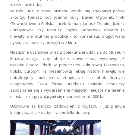
w rezultacie udaje.
W role ludzi z show biznesu wcielili się znakomici polscy
aktorzy: Tomasz Kot, Joanna Kulig, Dawid Ogrodnik, Piotr
Głowacki, Iwona Bielska, Jacek Koman, Janusz Chabior, Juliusz
Chrząstowski czy Mariusz Drężek. Doborowa obsada to
niewątpliwie atut tej produkcji – to konsensus długotrwałej
dyskusji młodzieży po wyjściu z kina.
Następnie uczniowie wraz z opiekunami udali się do Muzeum
Mazowieckiego, aby obejrzeć nowoczesną wystawę: ,,X
wieków Płocka. Płock w przestrzeni kulturowej Mazowsza,
Polski, Europy”. Tę niesamowitą lekcję historii niewątpliwie
uatrakcyjniły multimedia, znajdujące się obok licznych
eksponatów. Taka forma przekazu ułatwiła młodzieży
zapoznanie się z wydarzeniami mającymi miejsce na terenie
miasta, a rozgrywającymi się na przestrzeni 1000 lat.
Uczniowie są bardzo zadowoleni z wyjazdu i już planują
kolejną wycieczkę… tym razem kilkudniową.