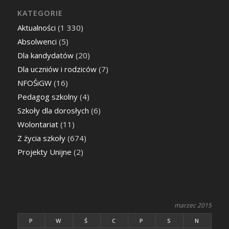
KATEGORIE
Aktualności
(1 330)
Absolwenci
(5)
Dla kandydatów
(20)
Dla uczniów i rodziców
(7)
NFOŚiGW
(16)
Pedagog szkolny
(4)
Szkoły dla dorosłych
(6)
Wolontariat
(11)
Z życia szkoły
(674)
Projekty Unijne
(2)
marzec 2015
P
W
Ś
C
P
S
N