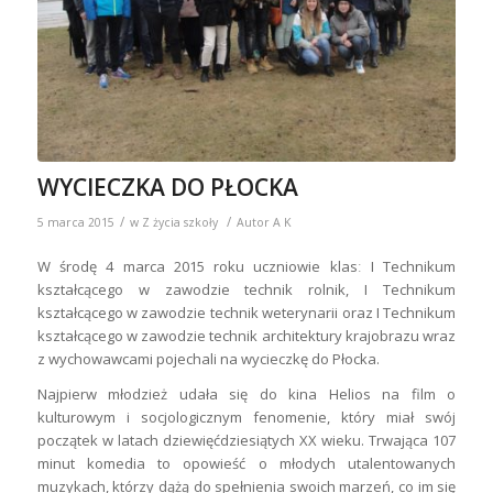
WYCIECZKA DO PŁOCKA
/
/
5 marca 2015
w
Z życia szkoły
Autor
A K
W środę 4 marca 2015 roku uczniowie klasː I Technikum
kształcącego w zawodzie technik rolnik, I Technikum
kształcącego w zawodzie technik weterynarii oraz I Technikum
kształcącego w zawodzie technik architektury krajobrazu wraz
z wychowawcami pojechali na wycieczkę do Płocka.
Najpierw młodzież udała się do kina Helios na film o
kulturowym i socjologicznym fenomenie, który miał swój
początek w latach dziewięćdziesiątych XX wieku. Trwająca 107
minut‎ ‎komedia‎ to opowieść o młodych utalentowanych
muzykach, którzy dążą do spełnienia swoich marzeń, co im się