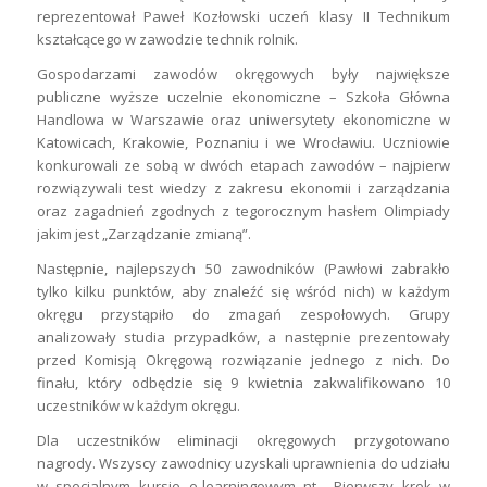
reprezentował Paweł Kozłowski uczeń klasy II Technikum
kształcącego w zawodzie technik rolnik.
Gospodarzami zawodów okręgowych były największe
publiczne wyższe uczelnie ekonomiczne – Szkoła Główna
Handlowa w Warszawie oraz uniwersytety ekonomiczne w
Katowicach, Krakowie, Poznaniu i we Wrocławiu. Uczniowie
konkurowali ze sobą w dwóch etapach zawodów – najpierw
rozwiązywali test wiedzy z zakresu ekonomii i zarządzania
oraz zagadnień zgodnych z tegorocznym hasłem Olimpiady
jakim jest „Zarządzanie zmianą”.
Następnie, najlepszych 50 zawodników (Pawłowi zabrakło
tylko kilku punktów, aby znaleźć się wśród nich) w każdym
okręgu przystąpiło do zmagań zespołowych. Grupy
analizowały studia przypadków, a następnie prezentowały
przed Komisją Okręgową rozwiązanie jednego z nich. Do
finału, który odbędzie się 9 kwietnia zakwalifikowano 10
uczestników w każdym okręgu.
Dla uczestników eliminacji okręgowych przygotowano
nagrody. Wszyscy zawodnicy uzyskali uprawnienia do udziału
w specjalnym kursie e-learningowym nt. „Pierwszy krok w