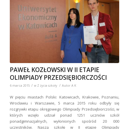
PAWEŁ KOZŁOWSKI W II ETAPIE
OLIMPIADY PRZEDSIĘBIORCZOŚCI
/
/
6 marca 2015
w
Z życia szkoły
Autor
A K
W pięciu miastach Polski: Katowicach, Krakowie, Poznaniu,
Wrocławiu i Warszawie, 5 marca 2015 roku odbyły się
rozgrywki etapu okręgowego Olimpiady Przedsiębiorczości, w
których wzięło udział ponad 1251 uczniów szkół
ponadgimnazjalnych, wyłonionych spośród 20 000
uczestników. Naszą szkołę w II etapie Olimpiady