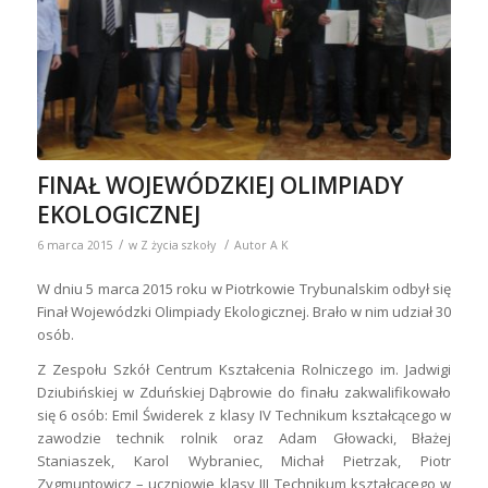
FINAŁ WOJEWÓDZKIEJ OLIMPIADY
EKOLOGICZNEJ
/
/
6 marca 2015
w
Z życia szkoły
Autor
A K
W dniu 5 marca 2015 roku w Piotrkowie Trybunalskim odbył się
Finał Wojewódzki Olimpiady Ekologicznej. Brało w nim udział 30
osób.
Z Zespołu Szkół Centrum Kształcenia Rolniczego im. Jadwigi
Dziubińskiej w Zduńskiej Dąbrowie do finału zakwalifikowało
się 6 osób: Emil Świderek z klasy IV Technikum kształcącego w
zawodzie technik rolnik oraz Adam Głowacki, Błażej
Staniaszek, Karol Wybraniec, Michał Pietrzak, Piotr
Zygmuntowicz – uczniowie klasy III Technikum kształcącego w